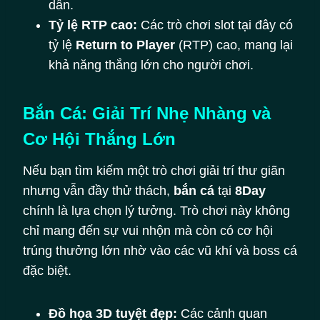
dẫn.
Tỷ lệ RTP cao:
Các trò chơi slot tại đây có
tỷ lệ
Return to Player
(RTP) cao, mang lại
khả năng thắng lớn cho người chơi.
Bắn Cá: Giải Trí Nhẹ Nhàng và
Cơ Hội Thắng Lớn
Nếu bạn tìm kiếm một trò chơi giải trí thư giãn
nhưng vẫn đầy thử thách,
bắn cá
tại
8Day
chính là lựa chọn lý tưởng. Trò chơi này không
chỉ mang đến sự vui nhộn mà còn có cơ hội
trúng thưởng lớn nhờ vào các vũ khí và boss cá
đặc biệt.
Đồ họa 3D tuyệt đẹp:
Các cảnh quan