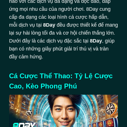
hảo với các dịch vụ đa dạng và độc đáo, đáp
ứng mọi nhu cầu của người chơi. 8Day cung
cấp đa dạng các loại hình cá cược hấp dẫn,
mỗi dịch vụ tại
8Day
đều được thiết kế để mang
lại sự hài lòng tối đa và cơ hội chiến thắng lớn.
Dưới đây là các dịch vụ đặc sắc tại
8Day
, giúp
bạn có những giây phút giải trí thú vị và tràn
đầy cảm hứng.
Cá Cược Thể Thao: Tỷ Lệ Cược
Cao, Kèo Phong Phú