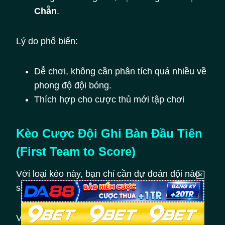
Chẵn
.
Lý do phổ biến:
Dễ chơi, không cần phân tích quá nhiều về
phong độ đội bóng.
Thích hợp cho cược thủ mới tập chơi
Kèo Cược Đội Ghi Bàn Đầu Tiên
(First Team to Score)
Với loại kèo này, bạn chỉ cần dự đoán đội nào
sẽ ghi bàn đầu tiên trong trận đấu.
Ví dụ: