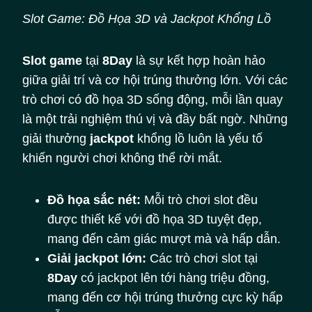
Slot Game: Đồ Họa 3D và Jackpot Khổng Lồ
Slot game
tại
8Day
là sự kết hợp hoàn hảo
giữa giải trí và cơ hội trúng thưởng lớn. Với các
trò chơi có đồ họa 3D sống động, mỗi lần quay
là một trải nghiệm thú vị và đầy bất ngờ. Những
giải thưởng
jackpot
khổng lồ luôn là yếu tố
khiến người chơi không thể rời mắt.
Đồ họa sắc nét:
Mỗi trò chơi slot đều
được thiết kế với đồ họa 3D tuyệt đẹp,
mang đến cảm giác mượt mà và hấp dẫn.
Giải jackpot lớn:
Các trò chơi slot tại
8Day
có jackpot lên tới hàng triệu đồng,
mang đến cơ hội trúng thưởng cực kỳ hấp