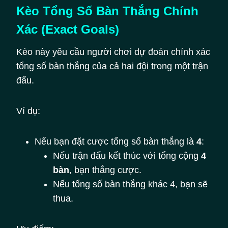
Kèo Tổng Số Bàn Thắng Chính
Xác (Exact Goals)
Kèo này yêu cầu người chơi dự đoán chính xác
tổng số bàn thắng của cả hai đội trong một trận
đấu.
Ví dụ:
Nếu bạn đặt cược tổng số bàn thắng là
4
:
Nếu trận đấu kết thúc với tổng cộng
4
bàn
, bạn thắng cược.
Nếu tổng số bàn thắng khác 4, bạn sẽ
thua.