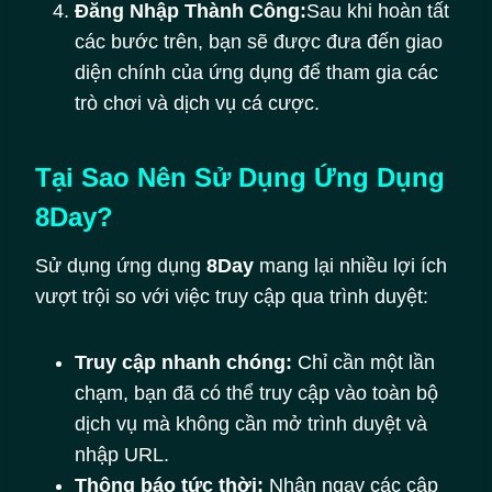
Đăng Nhập Thành Công:
Sau khi hoàn tất
các bước trên, bạn sẽ được đưa đến giao
diện chính của ứng dụng để tham gia các
trò chơi và dịch vụ cá cược.
Tại Sao Nên Sử Dụng Ứng Dụng
8Day?
Sử dụng ứng dụng
8Day
mang lại nhiều lợi ích
vượt trội so với việc truy cập qua trình duyệt:
Truy cập nhanh chóng:
Chỉ cần một lần
chạm, bạn đã có thể truy cập vào toàn bộ
dịch vụ mà không cần mở trình duyệt và
nhập URL.
Thông báo tức thời:
Nhận ngay các cập