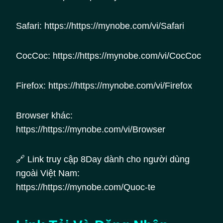
Safari: https://https://mynobe.com/vi/Safari
CocCoc: https://https://mynobe.com/vi/CocCoc
Firefox: https://https://mynobe.com/vi/Firefox
Browser khác:
https://https://mynobe.com/vi/Browser
🔗 Link truy cập 8Day dành cho người dùng
ngoài Việt Nam:
https://https://mynobe.com/Quoc-te