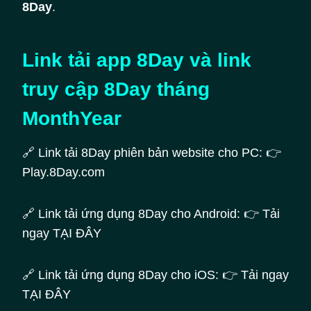
8Day
.
Link tải app 8Day và link
truy cập 8Day tháng
MonthYear
🔗 Link tải 8Day phiên bản website cho PC: 👉
Play.8Day.com
🔗 Link tải ứng dụng 8Day cho Android: 👉 Tải
ngay TẠI ĐÂY
🔗 Link tải ứng dụng 8Day cho iOS: 👉 Tải ngay
TẠI ĐÂY