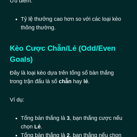
Ưu điểm:
Tỷ lệ thưởng cao hơn so với các loại kèo
thông thường.
Kèo Cược Chẵn/Lẻ (Odd/Even
Goals)
Đây là loại kèo dựa trên tổng số bàn thắng
trong trận đấu là số
chẵn
hay
lẻ
.
Ví dụ:
Tổng bàn thắng là
3
, bạn thắng cược nếu
chọn
Lẻ
.
Tổng bàn thắng là
2
, bạn thắng nếu chọn