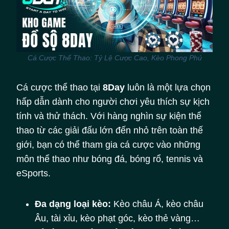
Cá Cược Thể Thao: Tỷ Lệ Cược Cao, Kèo Phong Phú
Cá cược thể thao tại
8Day
luôn là một lựa chọn
hấp dẫn dành cho người chơi yêu thích sự kịch
tính và thử thách. Với hàng nghìn sự kiện thể
thao từ các giải đấu lớn đến nhỏ trên toàn thế
giới, bạn có thể tham gia cá cược vào những
môn thể thao như bóng đá, bóng rổ, tennis và
eSports.
Đa dạng loại kèo:
Kèo châu Á, kèo châu
Âu, tài xỉu, kèo phạt góc, kèo thẻ vàng…