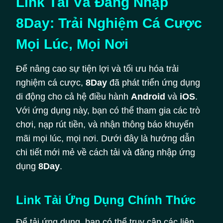
Link Tải Và Đăng Nhập
8Day: Trải Nghiệm Cá Cược
Mọi Lúc, Mọi Nơi
Để nâng cao sự tiện lợi và tối ưu hóa trải
nghiệm cá cược,
8Day
đã phát triển ứng dụng
di động cho cả hệ điều hành
Android
và
iOS
.
Với ứng dụng này, bạn có thể tham gia các trò
chơi, nạp rút tiền, và nhận thông báo khuyến
mãi mọi lúc, mọi nơi. Dưới đây là hướng dẫn
chi tiết mới mẻ về cách tải và đăng nhập ứng
dụng
8Day
.
Link Tải Ứng Dụng Chính Thức
Để tải ứng dụng, bạn có thể truy cập các liên