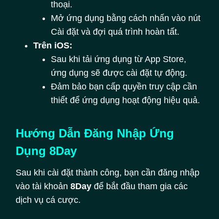
thoại.
Mở ứng dụng bằng cách nhấn vào nút
Cài đặt và đợi quá trình hoàn tất.
Trên iOS:
Sau khi tải ứng dụng từ App Store,
ứng dụng sẽ được cài đặt tự động.
Đảm bảo bạn cấp quyền truy cập cần
thiết để ứng dụng hoạt động hiệu quả.
Hướng Dẫn Đăng Nhập Ứng
Dụng 8Day
Sau khi cài đặt thành công, bạn cần đăng nhập
vào tài khoản
8Day
để bắt đầu tham gia các
dịch vụ cá cược.