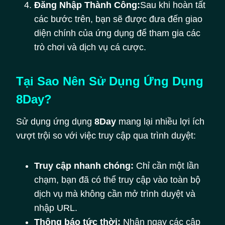
Đăng Nhập Thành Công:
Sau khi hoàn tất
các bước trên, bạn sẽ được đưa đến giao
diện chính của ứng dụng để tham gia các
trò chơi và dịch vụ cá cược.
Tại Sao Nên Sử Dụng Ứng Dụng
8Day?
Sử dụng ứng dụng
8Day
mang lại nhiều lợi ích
vượt trội so với việc truy cập qua trình duyệt:
Truy cập nhanh chóng:
Chỉ cần một lần
chạm, bạn đã có thể truy cập vào toàn bộ
dịch vụ mà không cần mở trình duyệt và
nhập URL.
Thông báo tức thời:
Nhận ngay các cập