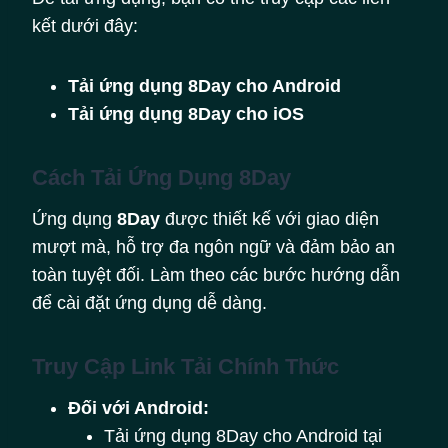
kết dưới đây:
Tải ứng dụng 8Day cho Android
Tải ứng dụng 8Day cho iOS
Cách Tải Ứng Dụng 8Day
Ứng dụng
8Day
được thiết kế với giao diện
mượt mà, hỗ trợ đa ngôn ngữ và đảm bảo an
toàn tuyệt đối. Làm theo các bước hướng dẫn
để cài đặt ứng dụng dễ dàng.
Truy Cập Link Tải Chính Thức
Đối với Android:
Tải ứng dụng 8Day cho Android tại