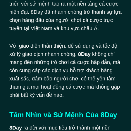
triển với sứ mệnh tạo ra một nền tảng cá cược
hiện đại, 8Day đã nhanh chóng trở thành sự lựa
chọn hàng đầu của người chơi cá cược trực
tuyến tại Việt Nam và khu vực châu Á.
Với giao diện thân thiện, dễ sử dụng và tốc độ
xử lý giao dịch nhanh chóng,
8Day
không chỉ
mang đến những trò chơi cá cược hấp dẫn, mà
còn cung cấp các dịch vụ hỗ trợ khách hàng
xuất sắc, đảm bảo người chơi có thể yên tâm
tham gia mọi hoạt động cá cược mà không gặp
phải bất kỳ vấn đề nào.
Tầm Nhìn và Sứ Mệnh Của 8Day
8Day
ra đời với mục tiêu trở thành một nền