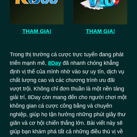
THAM GIA!
THAM GIA!
Trong thị trường cá cược trực tuyến đang phát
triển mạnh mẽ,
8Day
đã nhanh chóng khẳng
định vị thế của mình nhờ vào sự uy tín, dịch vụ
chất lượng cao và các chương trình ưu đãi
vượt trội. Không chỉ đơn thuần là một nền tảng
giải trí, 8Day còn mang đến cho người chơi một
không gian cá cược công bằng và chuyên
nghiệp, giúp họ tận hưởng những phút giây thư
giãn và cơ hội chiến thắng lớn. Bài viết này sẽ
giúp bạn khám phá tất cả những điều thú vị về