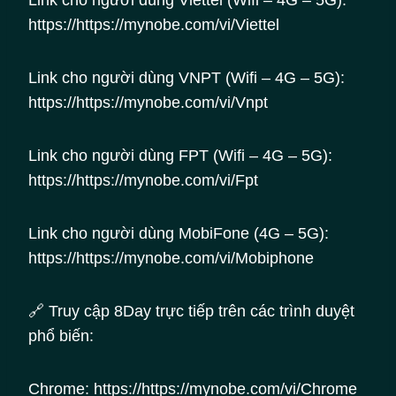
Link cho người dùng Viettel (Wifi – 4G – 5G):
https://https://mynobe.com/vi/Viettel
Link cho người dùng VNPT (Wifi – 4G – 5G):
https://https://mynobe.com/vi/Vnpt
Link cho người dùng FPT (Wifi – 4G – 5G):
https://https://mynobe.com/vi/Fpt
Link cho người dùng MobiFone (4G – 5G):
https://https://mynobe.com/vi/Mobiphone
🔗 Truy cập 8Day trực tiếp trên các trình duyệt
phổ biến:
Chrome: https://https://mynobe.com/vi/Chrome