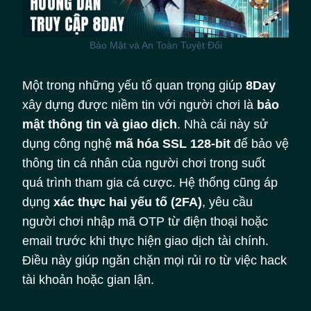
Bảo Mật và An Toàn Tuyệt Đối
Một trong những yếu tố quan trọng giúp
8Day
xây dựng được niềm tin với người chơi là
bảo
mật thông tin và giao dịch
. Nhà cái này sử
dụng công nghệ
mã hóa SSL 128-bit
để bảo vệ
thông tin cá nhân của người chơi trong suốt
quá trình tham gia cá cược. Hệ thống cũng áp
dụng
xác thực hai yếu tố (2FA)
, yêu cầu
người chơi nhập mã OTP từ điện thoại hoặc
email trước khi thực hiện giao dịch tài chính.
Điều này giúp ngăn chặn mọi rủi ro từ việc hack
tài khoản hoặc gian lận.