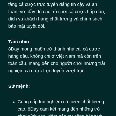
tảng cá cược trực tuyến đáng tin cậy và an
toàn, với đầy đủ các trò chơi cá cược hấp dẫn,
dịch vụ khách hàng chất lượng và chính sách
bảo mật tuyệt đối.
Tầm nhìn
:
8Day mong muốn trở thành nhà cái cá cược
hàng đầu, không chỉ ở Việt Nam mà còn trên
toàn cầu, mang đến cho người chơi những trải
nghiệm cá cược trực tuyến vượt trội.
Sứ mệnh
:
Cung cấp trải nghiệm cá cược chất lượng
cao, 8Day cam kết mang đến những trò