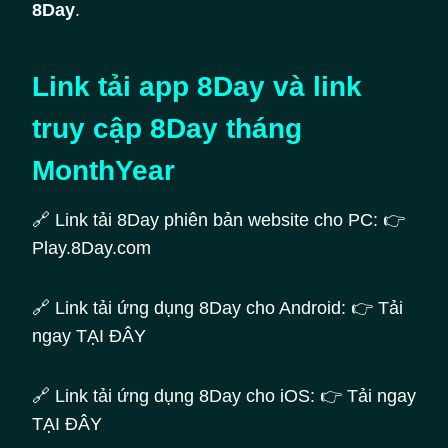
8Day
.
Link tải app 8Day và link
truy cập 8Day tháng
MonthYear
🔗 Link tải 8Day phiên bản website cho PC: 👉
Play.8Day.com
🔗 Link tải ứng dụng 8Day cho Android: 👉 Tải
ngay TẠI ĐÂY
🔗 Link tải ứng dụng 8Day cho iOS: 👉 Tải ngay
TẠI ĐÂY