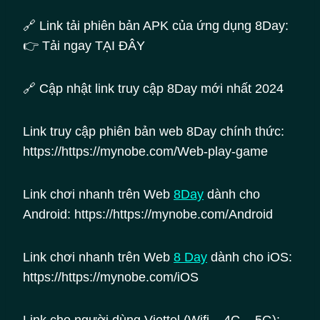
🔗 Link tải phiên bản APK của ứng dụng 8Day:
👉 Tải ngay TẠI ĐÂY
🔗 Cập nhật link truy cập 8Day mới nhất 2024
Link truy cập phiên bản web 8Day chính thức:
https://https://mynobe.com/Web-play-game
Link chơi nhanh trên Web
8Day
dành cho
Android: https://https://mynobe.com/Android
Link chơi nhanh trên Web
8
Day
dành cho iOS:
https://https://mynobe.com/iOS