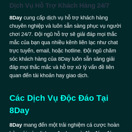
Dịch Vụ Hỗ Trợ Khách Hàng 24/7
8Day
cung cấp dịch vụ hỗ trợ khách hàng
chuyên nghiệp và luôn sẵn sàng phục vụ người
chơi 24/7. Đội ngũ hỗ trợ sẽ giải đáp mọi thắc
mắc của bạn qua nhiều kênh liên lạc như chat
trực tuyến, email, hoặc hotline. Đội ngũ chăm
sóc khách hàng của 8Day luôn sẵn sàng giải
đáp mọi thắc mắc và hỗ trợ xử lý vấn đề liên
quan đến tài khoản hay giao dịch.
Các Dịch Vụ Độc Đáo Tại
8Day
8Day
mang đến một trải nghiệm cá cược hoàn