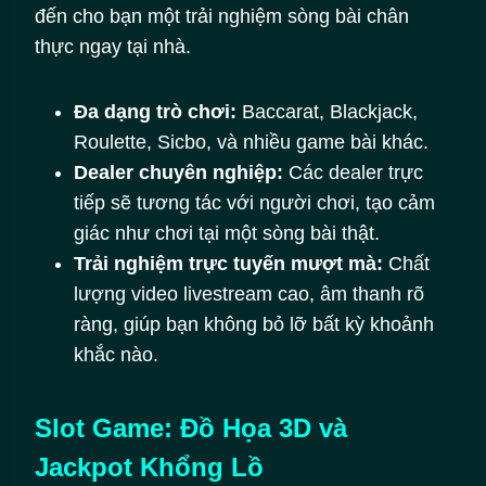
đến cho bạn một trải nghiệm sòng bài chân
thực ngay tại nhà.
Đa dạng trò chơi:
Baccarat, Blackjack,
Roulette, Sicbo, và nhiều game bài khác.
Dealer chuyên nghiệp:
Các dealer trực
tiếp sẽ tương tác với người chơi, tạo cảm
giác như chơi tại một sòng bài thật.
Trải nghiệm trực tuyến mượt mà:
Chất
lượng video livestream cao, âm thanh rõ
ràng, giúp bạn không bỏ lỡ bất kỳ khoảnh
khắc nào.
Slot Game: Đồ Họa 3D và
Jackpot Khổng Lồ