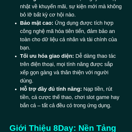
nhật về khuyến mãi, sự kiện mới mà không
bỏ lỡ bất kỳ cơ hội nào.
Bảo mật cao:
Ứng dụng được tích hợp
công nghệ mã hóa tiên tiến, đảm bảo an
toàn cho dữ liệu cá nhân và tài chính của
bạn.
Tối ưu hóa giao diện:
Dễ dàng thao tác
trên điện thoại, mọi tính năng được sắp
xếp gọn gàng và thân thiện với người
dùng.
Hỗ trợ đầy đủ tính năng:
Nạp tiền, rút
tiền, cá cược thể thao, chơi slot game hay
bắn cá – tất cả đều có trong ứng dụng.
Giới Thiệu 8Day: Nền Tảng