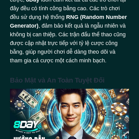
đây đều có tính công bằng cao. Các trò chơi
đều sử dụng hệ thống
RNG (Random Number
Generator)
, đảm bảo kết quả là ngẫu nhiên và
không bị can thiệp. Các trận đấu thể thao cũng
được cập nhật trực tiếp với tỷ lệ cược công
bằng, giúp người chơi dễ dàng theo dõi và
tham gia cá cược một cách minh bạch.
Bảo Mật và An Toàn Tuyệt Đối