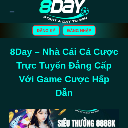
Skip
to
content
ĐĂNG KÝ
ĐĂNG NHẬP
8Day – Nhà Cái Cá Cược
Trực Tuyến Đẳng Cấp
Với Game Cược Hấp
Dẫn