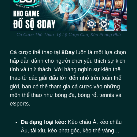
Cá Cược Thể Thao: Tỷ Lệ Cược Cao, Kèo Phong Phú
Cá cược thể thao tại
8Day
luôn là một lựa chọn
hấp dẫn dành cho người chơi yêu thích sự kịch
tính và thử thách. Với hàng nghìn sự kiện thể
thao từ các giải đấu lớn đến nhỏ trên toàn thế
giới, bạn có thể tham gia cá cược vào những
môn thể thao như bóng đá, bóng rổ, tennis và
eSports.
Đa dạng loại kèo:
Kèo châu Á, kèo châu
Âu, tài xỉu, kèo phạt góc, kèo thẻ vàng…