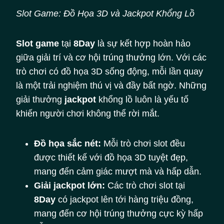
Slot Game: Đồ Họa 3D và Jackpot Khổng Lồ
Slot game
tại
8Day
là sự kết hợp hoàn hảo
giữa giải trí và cơ hội trúng thưởng lớn. Với các
trò chơi có đồ họa 3D sống động, mỗi lần quay
là một trải nghiệm thú vị và đầy bất ngờ. Những
giải thưởng
jackpot
khổng lồ luôn là yếu tố
khiến người chơi không thể rời mắt.
Đồ họa sắc nét:
Mỗi trò chơi slot đều
được thiết kế với đồ họa 3D tuyệt đẹp,
mang đến cảm giác mượt mà và hấp dẫn.
Giải jackpot lớn:
Các trò chơi slot tại
8Day
có jackpot lên tới hàng triệu đồng,
mang đến cơ hội trúng thưởng cực kỳ hấp