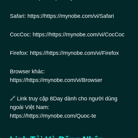
Safari: https://https://mynobe.com/vi/Safari
CocCoc: https://https://mynobe.com/vi/CocCoc
Firefox: https://https://mynobe.com/vi/Firefox
Browser khác:
https://https://mynobe.com/vi/Browser
🔗 Link truy cập 8Day dành cho người dùng
ngoài Việt Nam:
https://https://mynobe.com/Quoc-te