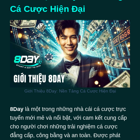
Cá Cược Hiện Đại
Giới Thiệu 8Day: Nền Tảng Cá Cược Hiện Đại
8Day
là một trong những nhà cái cá cược trực
tuyến mới mẻ và nổi bật, với cam kết cung cấp
cho người chơi những trải nghiệm cá cược
đẳng cấp, công bằng và an toàn. Được phát