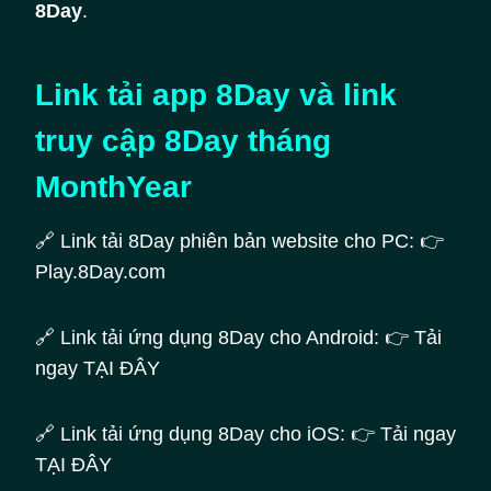
8Day
.
Link tải app 8Day và link
truy cập 8Day tháng
MonthYear
🔗 Link tải 8Day phiên bản website cho PC: 👉
Play.8Day.com
🔗 Link tải ứng dụng 8Day cho Android: 👉 Tải
ngay TẠI ĐÂY
🔗 Link tải ứng dụng 8Day cho iOS: 👉 Tải ngay
TẠI ĐÂY