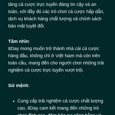
tảng cá cược trực tuyến đáng tin cậy và an
toàn, với đầy đủ các trò chơi cá cược hấp dẫn,
dịch vụ khách hàng chất lượng và chính sách
bảo mật tuyệt đối.
Tầm nhìn
:
8Day mong muốn trở thành nhà cái cá cược
hàng đầu, không chỉ ở Việt Nam mà còn trên
toàn cầu, mang đến cho người chơi những trải
nghiệm cá cược trực tuyến vượt trội.
Sứ mệnh
:
Cung cấp trải nghiệm cá cược chất lượng
cao, 8Day cam kết mang đến những trò