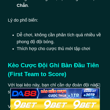
Chẵn
.
Lý do phổ biến:
Dễ chơi, không cần phân tích quá nhiều về
phong độ đội bóng.
Thích hợp cho cược thủ mới tập chơi
Kèo Cược Đội Ghi Bàn Đầu Tiên
(First Team to Score)
Với loại kèo này, bạn chỉ cần dự đoán đội nào
sẽ ghi bàn đầu tiên trong trận đấu.
Ví dụ: