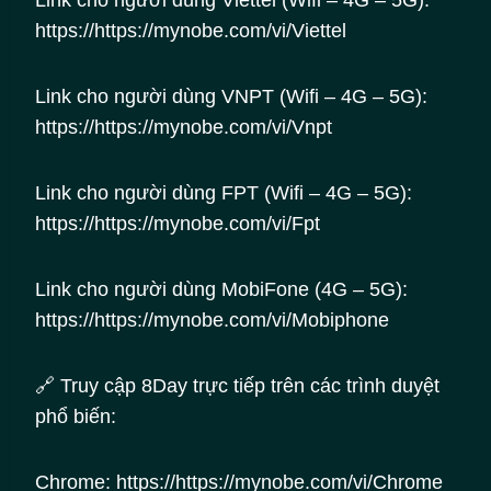
Link cho người dùng Viettel (Wifi – 4G – 5G):
https://https://mynobe.com/vi/Viettel
Link cho người dùng VNPT (Wifi – 4G – 5G):
https://https://mynobe.com/vi/Vnpt
Link cho người dùng FPT (Wifi – 4G – 5G):
https://https://mynobe.com/vi/Fpt
Link cho người dùng MobiFone (4G – 5G):
https://https://mynobe.com/vi/Mobiphone
🔗 Truy cập 8Day trực tiếp trên các trình duyệt
phổ biến:
Chrome: https://https://mynobe.com/vi/Chrome