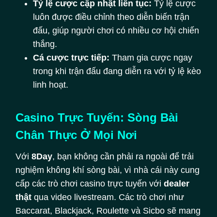
Tỷ lệ cược cập nhật liên tục:
Tỷ lệ cược
luôn được điều chỉnh theo diễn biến trận
đấu, giúp người chơi có nhiều cơ hội chiến
thắng.
Cá cược trực tiếp:
Tham gia cược ngay
trong khi trận đấu đang diễn ra với tỷ lệ kèo
linh hoạt.
Casino Trực Tuyến: Sòng Bài
Chân Thực Ở Mọi Nơi
Với
8Day
, bạn không cần phải ra ngoài để trải
nghiệm không khí sòng bài, vì nhà cái này cung
cấp các trò chơi casino trực tuyến với
dealer
thật
qua video livestream. Các trò chơi như
Baccarat, Blackjack, Roulette và Sicbo sẽ mang