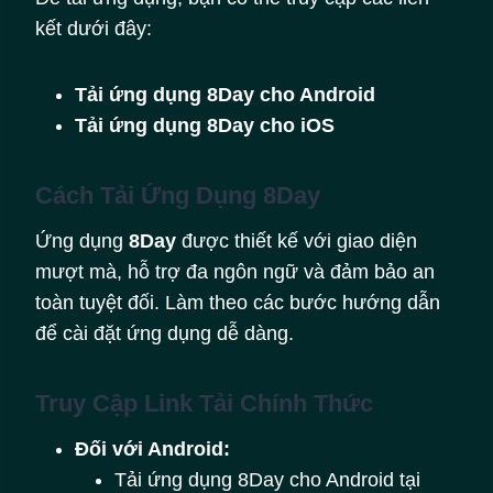
kết dưới đây:
Tải ứng dụng 8Day cho Android
Tải ứng dụng 8Day cho iOS
Cách Tải Ứng Dụng 8Day
Ứng dụng
8Day
được thiết kế với giao diện
mượt mà, hỗ trợ đa ngôn ngữ và đảm bảo an
toàn tuyệt đối. Làm theo các bước hướng dẫn
để cài đặt ứng dụng dễ dàng.
Truy Cập Link Tải Chính Thức
Đối với Android:
Tải ứng dụng 8Day cho Android tại