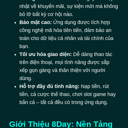
nhật về khuyến mãi, sự kiện mới mà không
bỏ lỡ bất kỳ cơ hội nào.
Bảo mật cao:
Ứng dụng được tích hợp
công nghệ mã hóa tiên tiến, đảm bảo an
toàn cho dữ liệu cá nhân và tài chính của
bạn.
Tối ưu hóa giao diện:
Dễ dàng thao tác
trên điện thoại, mọi tính năng được sắp
xếp gọn gàng và thân thiện với người
dùng.
Hỗ trợ đầy đủ tính năng:
Nạp tiền, rút
tiền, cá cược thể thao, chơi slot game hay
bắn cá – tất cả đều có trong ứng dụng.
Giới Thiệu 8Day: Nền Tảng