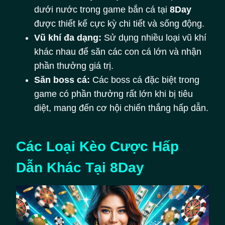
dưới nước trong game bắn cá tại
8Day
được thiết kế cực kỳ chi tiết và sống động.
Vũ khí đa dạng:
Sử dụng nhiều loại vũ khí
khác nhau để săn các con cá lớn và nhận
phần thưởng giá trị.
Săn boss cá:
Các boss cá đặc biệt trong
game có phần thưởng rất lớn khi bị tiêu
diệt, mang đến cơ hội chiến thắng hấp dẫn.
Các Loại Kèo Cược Hấp
Dẫn Khác Tại 8Day