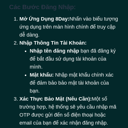
Các Bước Đăng Nhập:
Mở Ứng Dụng 8Day:
Nhấn vào biểu tượng
ứng dụng trên màn hình chính để truy cập
dễ dàng.
Nhập Thông Tin Tài Khoản:
Nhập tên đăng nhập
bạn đã đăng ký
để bắt đầu sử dụng tài khoản của
mình.
Mật khẩu:
Nhập mật khẩu chính xác
để đảm bảo bảo mật tài khoản của
bạn.
Xác Thực Bảo Mật (Nếu Cần):
Một số
trường hợp, hệ thống sẽ yêu cầu nhập mã
OTP được gửi đến số điện thoại hoặc
email của bạn để xác nhận đăng nhập.