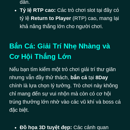
dẫn.
Tỷ lệ RTP cao:
Các trò chơi slot tại đây có
tỷ lệ
Return to Player
(RTP) cao, mang lại
khả năng thắng lớn cho người chơi.
Bắn Cá: Giải Trí Nhẹ Nhàng và
Cơ Hội Thắng Lớn
Nếu bạn tìm kiếm một trò chơi giải trí thư giãn
nhưng vẫn đầy thử thách,
bắn cá
tại
8Day
chính là lựa chọn lý tưởng. Trò chơi này không
chỉ mang đến sự vui nhộn mà còn có cơ hội
trúng thưởng lớn nhờ vào các vũ khí và boss cá
đặc biệt.
Đồ họa 3D tuyệt đẹp:
Các cảnh quan