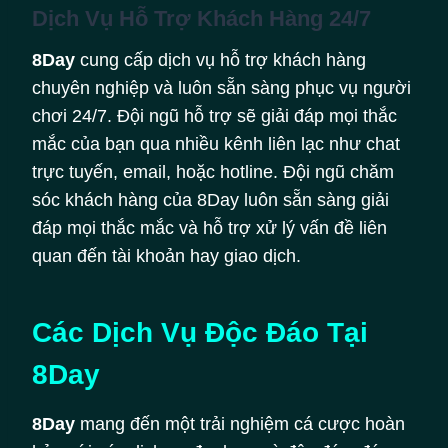
Dịch Vụ Hỗ Trợ Khách Hàng 24/7
8Day
cung cấp dịch vụ hỗ trợ khách hàng
chuyên nghiệp và luôn sẵn sàng phục vụ người
chơi 24/7. Đội ngũ hỗ trợ sẽ giải đáp mọi thắc
mắc của bạn qua nhiều kênh liên lạc như chat
trực tuyến, email, hoặc hotline. Đội ngũ chăm
sóc khách hàng của 8Day luôn sẵn sàng giải
đáp mọi thắc mắc và hỗ trợ xử lý vấn đề liên
quan đến tài khoản hay giao dịch.
Các Dịch Vụ Độc Đáo Tại
8Day
8Day
mang đến một trải nghiệm cá cược hoàn