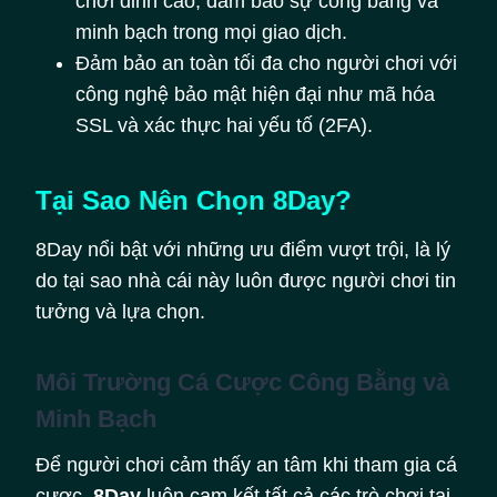
chơi đỉnh cao, đảm bảo sự công bằng và
minh bạch trong mọi giao dịch.
Đảm bảo an toàn tối đa cho người chơi với
công nghệ bảo mật hiện đại như mã hóa
SSL và xác thực hai yếu tố (2FA).
Tại Sao Nên Chọn 8Day?
8Day nổi bật với những ưu điểm vượt trội, là lý
do tại sao nhà cái này luôn được người chơi tin
tưởng và lựa chọn.
Môi Trường Cá Cược Công Bằng và
Minh Bạch
Để người chơi cảm thấy an tâm khi tham gia cá
cược,
8Day
luôn cam kết tất cả các trò chơi tại