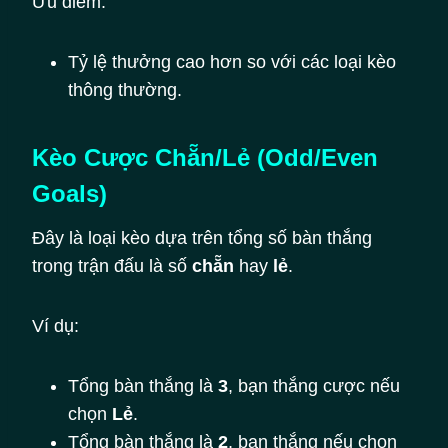
Ưu điểm:
Tỷ lệ thưởng cao hơn so với các loại kèo
thông thường.
Kèo Cược Chẵn/Lẻ (Odd/Even
Goals)
Đây là loại kèo dựa trên tổng số bàn thắng
trong trận đấu là số
chẵn
hay
lẻ
.
Ví dụ:
Tổng bàn thắng là
3
, bạn thắng cược nếu
chọn
Lẻ
.
Tổng bàn thắng là
2
, bạn thắng nếu chọn