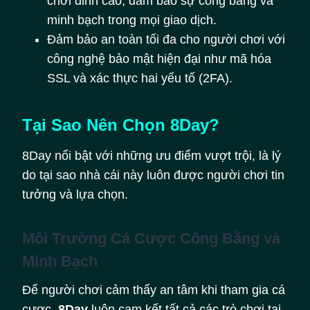
chơi đỉnh cao, đảm bảo sự công bằng và
minh bạch trong mọi giao dịch.
Đảm bảo an toàn tối đa cho người chơi với
công nghệ bảo mật hiện đại như mã hóa
SSL và xác thực hai yếu tố (2FA).
Tại Sao Nên Chọn 8Day?
8Day nổi bật với những ưu điểm vượt trội, là lý
do tại sao nhà cái này luôn được người chơi tin
tưởng và lựa chọn.
Môi Trường Cá Cược Công Bằng và
Minh Bạch
Để người chơi cảm thấy an tâm khi tham gia cá
cược,
8Day
luôn cam kết tất cả các trò chơi tại