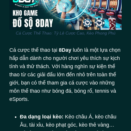
Cá Cược Thể Thao: Tỷ Lệ Cược Cao, Kèo Phong Phú
Cá cược thể thao tại
8Day
luôn là một lựa chọn
hấp dẫn dành cho người chơi yêu thích sự kịch
tính và thử thách. Với hàng nghìn sự kiện thể
thao từ các giải đấu lớn đến nhỏ trên toàn thế
giới, bạn có thể tham gia cá cược vào những
môn thể thao như bóng đá, bóng rổ, tennis và
eSports.
Đa dạng loại kèo:
Kèo châu Á, kèo châu
Âu, tài xỉu, kèo phạt góc, kèo thẻ vàng…