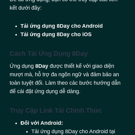
kết dưới đây:
Tải ứng dụng 8Day cho Android
Tải ứng dụng 8Day cho iOS
Cách Tải Ứng Dụng 8Day
Ứng dụng
8Day
được thiết kế với giao diện
mượt mà, hỗ trợ đa ngôn ngữ và đảm bảo an
toàn tuyệt đối. Làm theo các bước hướng dẫn
để cài đặt ứng dụng dễ dàng.
Truy Cập Link Tải Chính Thức
Đối với Android:
Tải ứng dụng 8Day cho Android tại