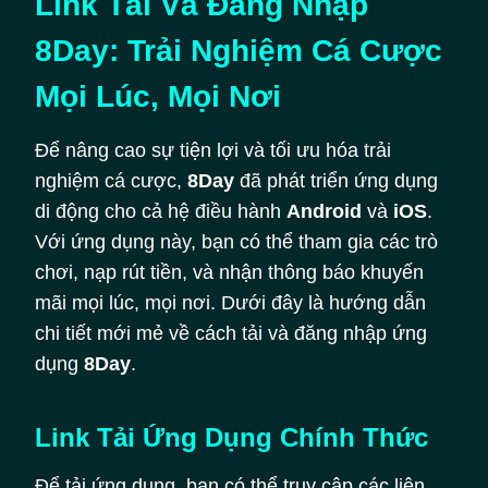
Link Tải Và Đăng Nhập
8Day: Trải Nghiệm Cá Cược
Mọi Lúc, Mọi Nơi
Để nâng cao sự tiện lợi và tối ưu hóa trải
nghiệm cá cược,
8Day
đã phát triển ứng dụng
di động cho cả hệ điều hành
Android
và
iOS
.
Với ứng dụng này, bạn có thể tham gia các trò
chơi, nạp rút tiền, và nhận thông báo khuyến
mãi mọi lúc, mọi nơi. Dưới đây là hướng dẫn
chi tiết mới mẻ về cách tải và đăng nhập ứng
dụng
8Day
.
Link Tải Ứng Dụng Chính Thức
Để tải ứng dụng, bạn có thể truy cập các liên