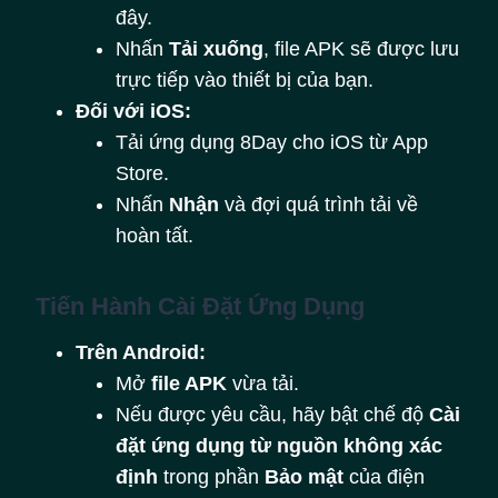
đây.
Nhấn
Tải xuống
, file APK sẽ được lưu
trực tiếp vào thiết bị của bạn.
Đối với iOS:
Tải ứng dụng 8Day cho iOS từ App
Store.
Nhấn
Nhận
và đợi quá trình tải về
hoàn tất.
Tiến Hành Cài Đặt Ứng Dụng
Trên Android:
Mở
file APK
vừa tải.
Nếu được yêu cầu, hãy bật chế độ
Cài
đặt ứng dụng từ nguồn không xác
định
trong phần
Bảo mật
của điện