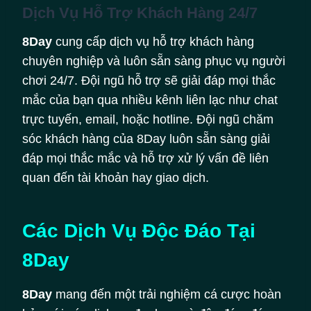
Dịch Vụ Hỗ Trợ Khách Hàng 24/7
8Day
cung cấp dịch vụ hỗ trợ khách hàng
chuyên nghiệp và luôn sẵn sàng phục vụ người
chơi 24/7. Đội ngũ hỗ trợ sẽ giải đáp mọi thắc
mắc của bạn qua nhiều kênh liên lạc như chat
trực tuyến, email, hoặc hotline. Đội ngũ chăm
sóc khách hàng của 8Day luôn sẵn sàng giải
đáp mọi thắc mắc và hỗ trợ xử lý vấn đề liên
quan đến tài khoản hay giao dịch.
Các Dịch Vụ Độc Đáo Tại
8Day
8Day
mang đến một trải nghiệm cá cược hoàn