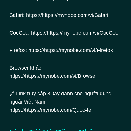
Safari: https://https://mynobe.com/vi/Safari
CocCoc: https://https://mynobe.com/vi/CocCoc
Firefox: https://https://mynobe.com/vi/Firefox
Browser khác:
https://https://mynobe.com/vi/Browser
🔗 Link truy cập 8Day dành cho người dùng
ngoài Việt Nam:
https://https://mynobe.com/Quoc-te