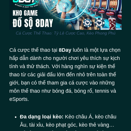
Cá Cược Thể Thao: Tỷ Lệ Cược Cao, Kèo Phong Phú
Cá cược thể thao tại
8Day
luôn là một lựa chọn
hấp dẫn dành cho người chơi yêu thích sự kịch
tính và thử thách. Với hàng nghìn sự kiện thể
thao từ các giải đấu lớn đến nhỏ trên toàn thế
giới, bạn có thể tham gia cá cược vào những
môn thể thao như bóng đá, bóng rổ, tennis và
eSports.
Đa dạng loại kèo:
Kèo châu Á, kèo châu
Âu, tài xỉu, kèo phạt góc, kèo thẻ vàng…