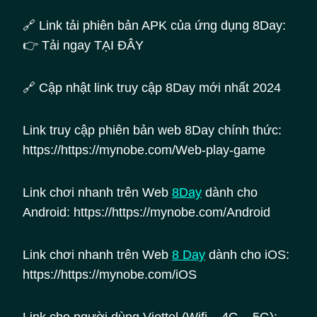
🔗 Link tải phiên bản APK của ứng dụng 8Day:
👉 Tải ngay TẠI ĐÂY
🔗 Cập nhật link truy cập 8Day mới nhất 2024
Link truy cập phiên bản web 8Day chính thức:
https://https://mynobe.com/Web-play-game
Link chơi nhanh trên Web
8Day
dành cho
Android: https://https://mynobe.com/Android
Link chơi nhanh trên Web
8
Day
dành cho iOS:
https://https://mynobe.com/iOS