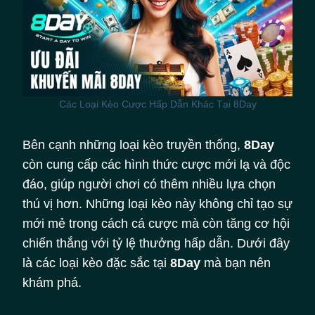
Các Loại Kèo Cược Hấp Dẫn Khác Tại 8Day
Bên cạnh những loại kèo truyền thống,
8Day
còn cung cấp các hình thức cược mới lạ và độc
đáo, giúp người chơi có thêm nhiều lựa chọn
thú vị hơn. Những loại kèo này không chỉ tạo sự
mới mẻ trong cách cá cược mà còn tăng cơ hội
chiến thắng với tỷ lệ thưởng hấp dẫn. Dưới đây
là các loại kèo đặc sắc tại
8Day
mà bạn nên
khám phá.