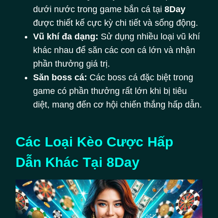
dưới nước trong game bắn cá tại
8Day
được thiết kế cực kỳ chi tiết và sống động.
Vũ khí đa dạng:
Sử dụng nhiều loại vũ khí
khác nhau để săn các con cá lớn và nhận
phần thưởng giá trị.
Săn boss cá:
Các boss cá đặc biệt trong
game có phần thưởng rất lớn khi bị tiêu
diệt, mang đến cơ hội chiến thắng hấp dẫn.
Các Loại Kèo Cược Hấp
Dẫn Khác Tại 8Day