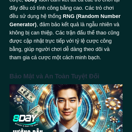
đây đều có tính công bằng cao. Các trò chơi
đều sử dụng hệ thống
RNG (Random Number
Generator)
, đảm bảo kết quả là ngẫu nhiên và
không bị can thiệp. Các trận đấu thể thao cũng
được cập nhật trực tiếp với tỷ lệ cược công
bằng, giúp người chơi dễ dàng theo dõi và
tham gia cá cược một cách minh bạch.
Bảo Mật và An Toàn Tuyệt Đối