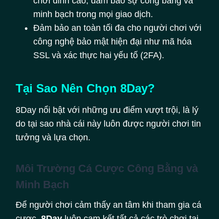
chơi đỉnh cao, đảm bảo sự công bằng và
minh bạch trong mọi giao dịch.
Đảm bảo an toàn tối đa cho người chơi với
công nghệ bảo mật hiện đại như mã hóa
SSL và xác thực hai yếu tố (2FA).
Tại Sao Nên Chọn 8Day?
8Day nổi bật với những ưu điểm vượt trội, là lý
do tại sao nhà cái này luôn được người chơi tin
tưởng và lựa chọn.
Môi Trường Cá Cược Công Bằng và
Minh Bạch
Để người chơi cảm thấy an tâm khi tham gia cá
cược,
8Day
luôn cam kết tất cả các trò chơi tại