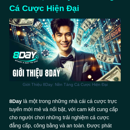
Cá Cược Hiện Đại
Giới Thiệu 8Day: Nền Tảng Cá Cược Hiện Đại
8Day
là một trong những nhà cái cá cược trực
tuyến mới mẻ và nổi bật, với cam kết cung cấp
cho người chơi những trải nghiệm cá cược
đẳng cấp, công bằng và an toàn. Được phát