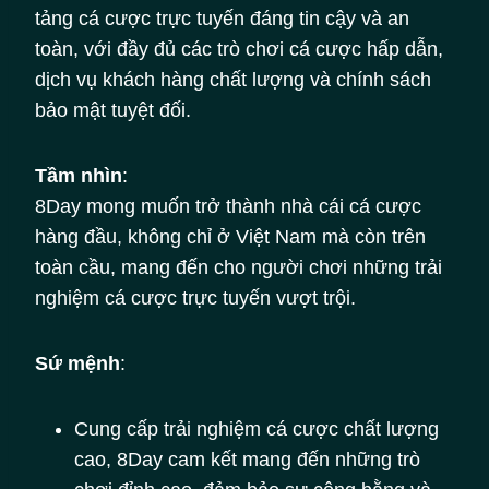
tảng cá cược trực tuyến đáng tin cậy và an
toàn, với đầy đủ các trò chơi cá cược hấp dẫn,
dịch vụ khách hàng chất lượng và chính sách
bảo mật tuyệt đối.
Tầm nhìn
:
8Day mong muốn trở thành nhà cái cá cược
hàng đầu, không chỉ ở Việt Nam mà còn trên
toàn cầu, mang đến cho người chơi những trải
nghiệm cá cược trực tuyến vượt trội.
Sứ mệnh
:
Cung cấp trải nghiệm cá cược chất lượng
cao, 8Day cam kết mang đến những trò