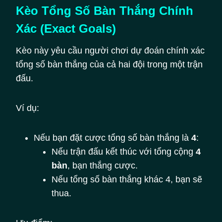
Kèo Tổng Số Bàn Thắng Chính
Xác (Exact Goals)
Kèo này yêu cầu người chơi dự đoán chính xác
tổng số bàn thắng của cả hai đội trong một trận
đấu.
Ví dụ:
Nếu bạn đặt cược tổng số bàn thắng là
4
:
Nếu trận đấu kết thúc với tổng cộng
4
bàn
, bạn thắng cược.
Nếu tổng số bàn thắng khác 4, bạn sẽ
thua.