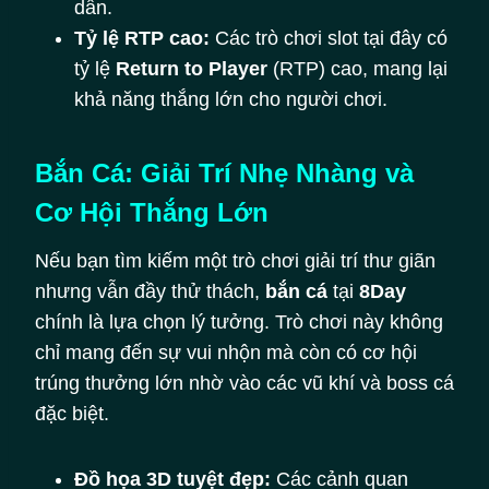
dẫn.
Tỷ lệ RTP cao:
Các trò chơi slot tại đây có
tỷ lệ
Return to Player
(RTP) cao, mang lại
khả năng thắng lớn cho người chơi.
Bắn Cá: Giải Trí Nhẹ Nhàng và
Cơ Hội Thắng Lớn
Nếu bạn tìm kiếm một trò chơi giải trí thư giãn
nhưng vẫn đầy thử thách,
bắn cá
tại
8Day
chính là lựa chọn lý tưởng. Trò chơi này không
chỉ mang đến sự vui nhộn mà còn có cơ hội
trúng thưởng lớn nhờ vào các vũ khí và boss cá
đặc biệt.
Đồ họa 3D tuyệt đẹp:
Các cảnh quan