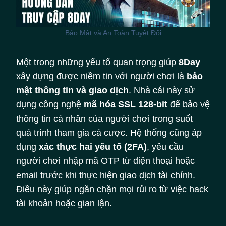
Bảo Mật và An Toàn Tuyệt Đối
Một trong những yếu tố quan trọng giúp
8Day
xây dựng được niềm tin với người chơi là
bảo
mật thông tin và giao dịch
. Nhà cái này sử
dụng công nghệ
mã hóa SSL 128-bit
để bảo vệ
thông tin cá nhân của người chơi trong suốt
quá trình tham gia cá cược. Hệ thống cũng áp
dụng
xác thực hai yếu tố (2FA)
, yêu cầu
người chơi nhập mã OTP từ điện thoại hoặc
email trước khi thực hiện giao dịch tài chính.
Điều này giúp ngăn chặn mọi rủi ro từ việc hack
tài khoản hoặc gian lận.