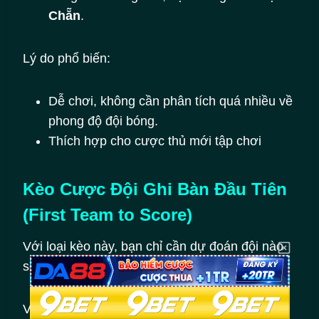
Chẵn
.
Lý do phổ biến:
Dễ chơi, không cần phân tích quá nhiều về
phong độ đội bóng.
Thích hợp cho cược thủ mới tập chơi
Kèo Cược Đội Ghi Bàn Đầu Tiên
(First Team to Score)
Với loại kèo này, bạn chỉ cần dự đoán đội nào
sẽ ghi bàn đầu tiên trong trận đấu.
Ví dụ: