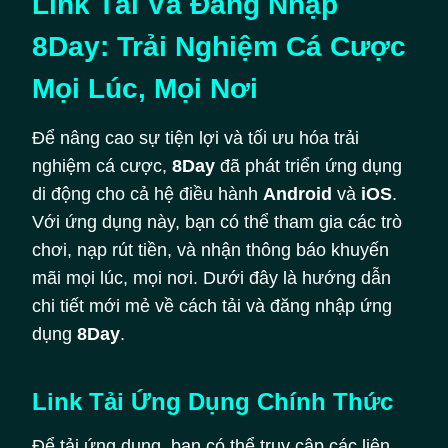
Link Tải Và Đăng Nhập
8Day: Trải Nghiệm Cá Cược
Mọi Lúc, Mọi Nơi
Để nâng cao sự tiện lợi và tối ưu hóa trải
nghiệm cá cược,
8Day
đã phát triển ứng dụng
di động cho cả hệ điều hành
Android
và
iOS
.
Với ứng dụng này, bạn có thể tham gia các trò
chơi, nạp rút tiền, và nhận thông báo khuyến
mãi mọi lúc, mọi nơi. Dưới đây là hướng dẫn
chi tiết mới mẻ về cách tải và đăng nhập ứng
dụng
8Day
.
Link Tải Ứng Dụng Chính Thức
Để tải ứng dụng, bạn có thể truy cập các liên