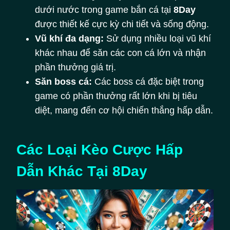
dưới nước trong game bắn cá tại
8Day
được thiết kế cực kỳ chi tiết và sống động.
Vũ khí đa dạng:
Sử dụng nhiều loại vũ khí
khác nhau để săn các con cá lớn và nhận
phần thưởng giá trị.
Săn boss cá:
Các boss cá đặc biệt trong
game có phần thưởng rất lớn khi bị tiêu
diệt, mang đến cơ hội chiến thắng hấp dẫn.
Các Loại Kèo Cược Hấp
Dẫn Khác Tại 8Day