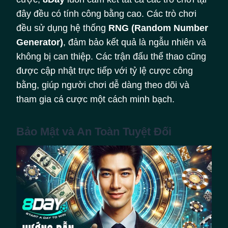
đây đều có tính công bằng cao. Các trò chơi
đều sử dụng hệ thống
RNG (Random Number
Generator)
, đảm bảo kết quả là ngẫu nhiên và
không bị can thiệp. Các trận đấu thể thao cũng
được cập nhật trực tiếp với tỷ lệ cược công
bằng, giúp người chơi dễ dàng theo dõi và
tham gia cá cược một cách minh bạch.
Bảo Mật và An Toàn Tuyệt Đối