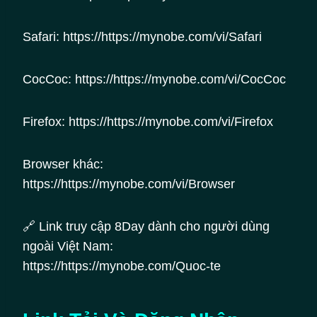
Safari: https://https://mynobe.com/vi/Safari
CocCoc: https://https://mynobe.com/vi/CocCoc
Firefox: https://https://mynobe.com/vi/Firefox
Browser khác:
https://https://mynobe.com/vi/Browser
🔗 Link truy cập 8Day dành cho người dùng
ngoài Việt Nam:
https://https://mynobe.com/Quoc-te