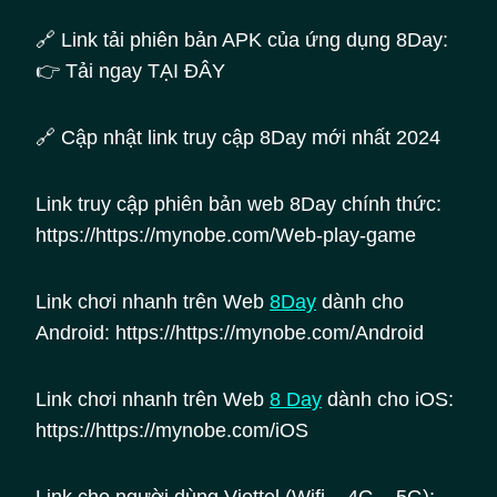
🔗 Link tải phiên bản APK của ứng dụng 8Day:
👉 Tải ngay TẠI ĐÂY
🔗 Cập nhật link truy cập 8Day mới nhất 2024
Link truy cập phiên bản web 8Day chính thức:
https://https://mynobe.com/Web-play-game
Link chơi nhanh trên Web
8Day
dành cho
Android: https://https://mynobe.com/Android
Link chơi nhanh trên Web
8
Day
dành cho iOS:
https://https://mynobe.com/iOS