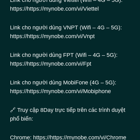
Link cho người dùng Viettel (Wifi – 4G – 5G):
https://https://mynobe.com/vi/Viettel
Link cho người dùng VNPT (Wifi – 4G – 5G):
https://https://mynobe.com/vi/Vnpt
Link cho người dùng FPT (Wifi – 4G – 5G):
https://https://mynobe.com/vi/Fpt
Link cho người dùng MobiFone (4G – 5G):
https://https://mynobe.com/vi/Mobiphone
🔗 Truy cập 8Day trực tiếp trên các trình duyệt
phổ biến:
Chrome: https://https://mynobe.com/vi/Chrome