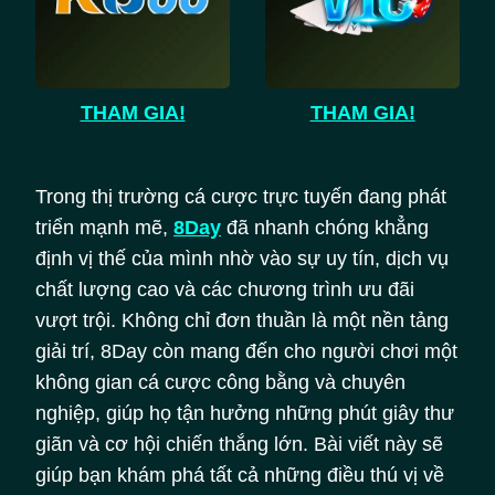
THAM GIA!
THAM GIA!
Trong thị trường cá cược trực tuyến đang phát
triển mạnh mẽ,
8Day
đã nhanh chóng khẳng
định vị thế của mình nhờ vào sự uy tín, dịch vụ
chất lượng cao và các chương trình ưu đãi
vượt trội. Không chỉ đơn thuần là một nền tảng
giải trí, 8Day còn mang đến cho người chơi một
không gian cá cược công bằng và chuyên
nghiệp, giúp họ tận hưởng những phút giây thư
giãn và cơ hội chiến thắng lớn. Bài viết này sẽ
giúp bạn khám phá tất cả những điều thú vị về