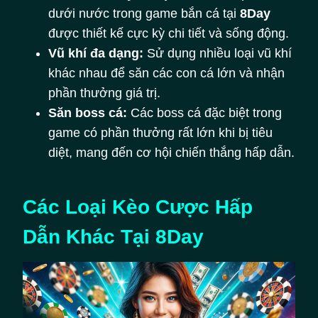
dưới nước trong game bắn cá tại
8Day
được thiết kế cực kỳ chi tiết và sống động.
Vũ khí đa dạng:
Sử dụng nhiều loại vũ khí
khác nhau để săn các con cá lớn và nhận
phần thưởng giá trị.
Săn boss cá:
Các boss cá đặc biệt trong
game có phần thưởng rất lớn khi bị tiêu
diệt, mang đến cơ hội chiến thắng hấp dẫn.
Các Loại Kèo Cược Hấp
Dẫn Khác Tại 8Day