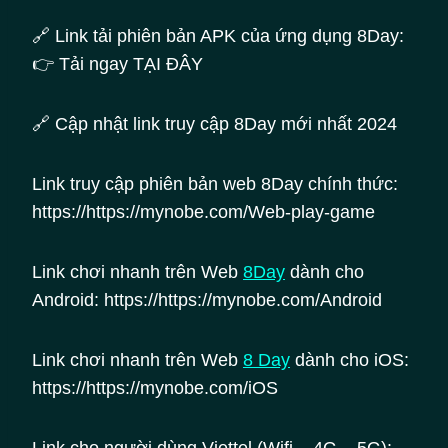
🔗 Link tải phiên bản APK của ứng dụng 8Day:
👉 Tải ngay TẠI ĐÂY
🔗 Cập nhật link truy cập 8Day mới nhất 2024
Link truy cập phiên bản web 8Day chính thức:
https://https://mynobe.com/Web-play-game
Link chơi nhanh trên Web
8Day
dành cho
Android: https://https://mynobe.com/Android
Link chơi nhanh trên Web
8
Day
dành cho iOS:
https://https://mynobe.com/iOS