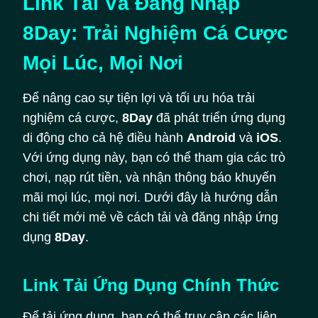
Link Tải Và Đăng Nhập
8Day: Trải Nghiệm Cá Cược
Mọi Lúc, Mọi Nơi
Để nâng cao sự tiện lợi và tối ưu hóa trải
nghiệm cá cược,
8Day
đã phát triển ứng dụng
di động cho cả hệ điều hành
Android
và
iOS
.
Với ứng dụng này, bạn có thể tham gia các trò
chơi, nạp rút tiền, và nhận thông báo khuyến
mãi mọi lúc, mọi nơi. Dưới đây là hướng dẫn
chi tiết mới mẻ về cách tải và đăng nhập ứng
dụng
8Day
.
Link Tải Ứng Dụng Chính Thức
Để tải ứng dụng, bạn có thể truy cập các liên