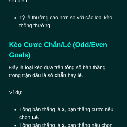
Ưu điểm:
Tỷ lệ thưởng cao hơn so với các loại kèo
thông thường.
Kèo Cược Chẵn/Lẻ (Odd/Even
Goals)
Đây là loại kèo dựa trên tổng số bàn thắng
trong trận đấu là số
chẵn
hay
lẻ
.
Ví dụ:
Tổng bàn thắng là
3
, bạn thắng cược nếu
chọn
Lẻ
.
Tổng bàn thắng là
2
, bạn thắng nếu chọn