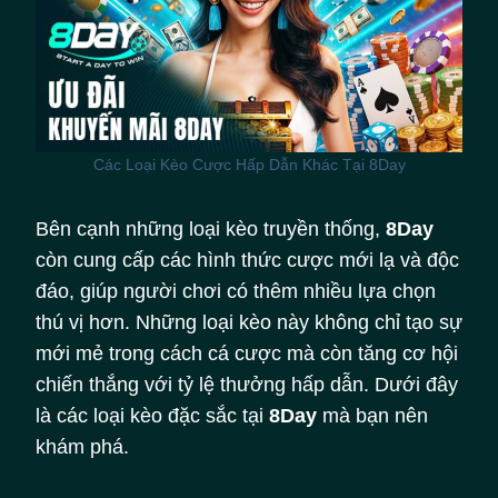
Các Loại Kèo Cược Hấp Dẫn Khác Tại 8Day
Bên cạnh những loại kèo truyền thống,
8Day
còn cung cấp các hình thức cược mới lạ và độc
đáo, giúp người chơi có thêm nhiều lựa chọn
thú vị hơn. Những loại kèo này không chỉ tạo sự
mới mẻ trong cách cá cược mà còn tăng cơ hội
chiến thắng với tỷ lệ thưởng hấp dẫn. Dưới đây
là các loại kèo đặc sắc tại
8Day
mà bạn nên
khám phá.