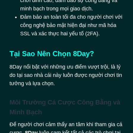
chơi đỉnh cao, đảm bảo sự công bằng và
minh bạch trong mọi giao dịch.
Đảm bảo an toàn tối đa cho người chơi với
công nghệ bảo mật hiện đại như mã hóa
SSL và xác thực hai yếu tố (2FA).
Tại Sao Nên Chọn 8Day?
8Day nổi bật với những ưu điểm vượt trội, là lý
do tại sao nhà cái này luôn được người chơi tin
tưởng và lựa chọn.
Môi Trường Cá Cược Công Bằng và
Minh Bạch
Để người chơi cảm thấy an tâm khi tham gia cá
cược,
8Day
luôn cam kết tất cả các trò chơi tại