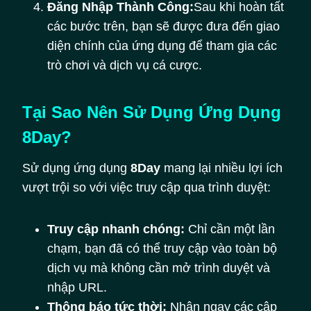
Đăng Nhập Thành Công:
Sau khi hoàn tất
các bước trên, bạn sẽ được đưa đến giao
diện chính của ứng dụng để tham gia các
trò chơi và dịch vụ cá cược.
Tại Sao Nên Sử Dụng Ứng Dụng
8Day?
Sử dụng ứng dụng
8Day
mang lại nhiều lợi ích
vượt trội so với việc truy cập qua trình duyệt:
Truy cập nhanh chóng:
Chỉ cần một lần
chạm, bạn đã có thể truy cập vào toàn bộ
dịch vụ mà không cần mở trình duyệt và
nhập URL.
Thông báo tức thời:
Nhận ngay các cập