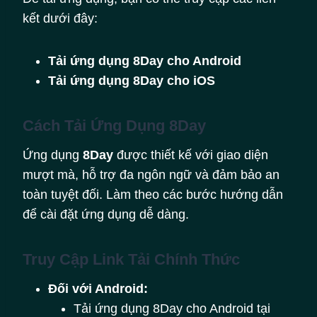
kết dưới đây:
Tải ứng dụng 8Day cho Android
Tải ứng dụng 8Day cho iOS
Cách Tải Ứng Dụng 8Day
Ứng dụng
8Day
được thiết kế với giao diện
mượt mà, hỗ trợ đa ngôn ngữ và đảm bảo an
toàn tuyệt đối. Làm theo các bước hướng dẫn
để cài đặt ứng dụng dễ dàng.
Truy Cập Link Tải Chính Thức
Đối với Android:
Tải ứng dụng 8Day cho Android tại