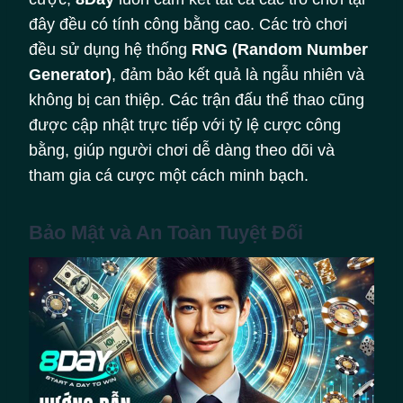
đây đều có tính công bằng cao. Các trò chơi
đều sử dụng hệ thống
RNG (Random Number
Generator)
, đảm bảo kết quả là ngẫu nhiên và
không bị can thiệp. Các trận đấu thể thao cũng
được cập nhật trực tiếp với tỷ lệ cược công
bằng, giúp người chơi dễ dàng theo dõi và
tham gia cá cược một cách minh bạch.
Bảo Mật và An Toàn Tuyệt Đối