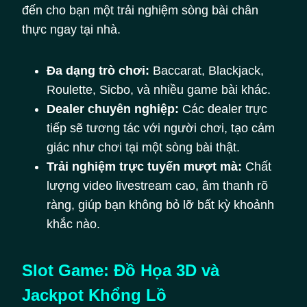
đến cho bạn một trải nghiệm sòng bài chân
thực ngay tại nhà.
Đa dạng trò chơi:
Baccarat, Blackjack,
Roulette, Sicbo, và nhiều game bài khác.
Dealer chuyên nghiệp:
Các dealer trực
tiếp sẽ tương tác với người chơi, tạo cảm
giác như chơi tại một sòng bài thật.
Trải nghiệm trực tuyến mượt mà:
Chất
lượng video livestream cao, âm thanh rõ
ràng, giúp bạn không bỏ lỡ bất kỳ khoảnh
khắc nào.
Slot Game: Đồ Họa 3D và
Jackpot Khổng Lồ