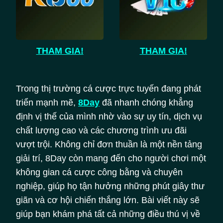
THAM GIA!
THAM GIA!
Trong thị trường cá cược trực tuyến đang phát
triển mạnh mẽ,
8Day
đã nhanh chóng khẳng
định vị thế của mình nhờ vào sự uy tín, dịch vụ
chất lượng cao và các chương trình ưu đãi
vượt trội. Không chỉ đơn thuần là một nền tảng
giải trí, 8Day còn mang đến cho người chơi một
không gian cá cược công bằng và chuyên
nghiệp, giúp họ tận hưởng những phút giây thư
giãn và cơ hội chiến thắng lớn. Bài viết này sẽ
giúp bạn khám phá tất cả những điều thú vị về