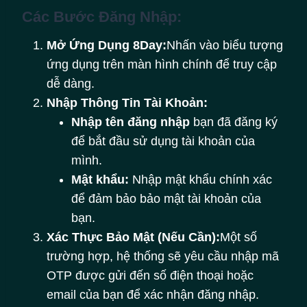
Các Bước Đăng Nhập:
Mở Ứng Dụng 8Day:
Nhấn vào biểu tượng
ứng dụng trên màn hình chính để truy cập
dễ dàng.
Nhập Thông Tin Tài Khoản:
Nhập tên đăng nhập
bạn đã đăng ký
để bắt đầu sử dụng tài khoản của
mình.
Mật khẩu:
Nhập mật khẩu chính xác
để đảm bảo bảo mật tài khoản của
bạn.
Xác Thực Bảo Mật (Nếu Cần):
Một số
trường hợp, hệ thống sẽ yêu cầu nhập mã
OTP được gửi đến số điện thoại hoặc
email của bạn để xác nhận đăng nhập.