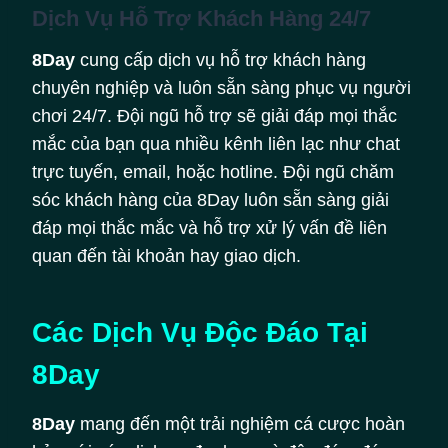
Dịch Vụ Hỗ Trợ Khách Hàng 24/7
8Day
cung cấp dịch vụ hỗ trợ khách hàng
chuyên nghiệp và luôn sẵn sàng phục vụ người
chơi 24/7. Đội ngũ hỗ trợ sẽ giải đáp mọi thắc
mắc của bạn qua nhiều kênh liên lạc như chat
trực tuyến, email, hoặc hotline. Đội ngũ chăm
sóc khách hàng của 8Day luôn sẵn sàng giải
đáp mọi thắc mắc và hỗ trợ xử lý vấn đề liên
quan đến tài khoản hay giao dịch.
Các Dịch Vụ Độc Đáo Tại
8Day
8Day
mang đến một trải nghiệm cá cược hoàn