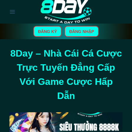
Skip
to
content
ĐĂNG KÝ
ĐĂNG NHẬP
8Day – Nhà Cái Cá Cược
Trực Tuyến Đẳng Cấp
Với Game Cược Hấp
Dẫn