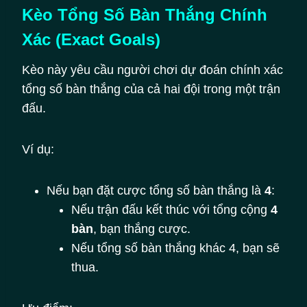
Kèo Tổng Số Bàn Thắng Chính
Xác (Exact Goals)
Kèo này yêu cầu người chơi dự đoán chính xác
tổng số bàn thắng của cả hai đội trong một trận
đấu.
Ví dụ:
Nếu bạn đặt cược tổng số bàn thắng là
4
:
Nếu trận đấu kết thúc với tổng cộng
4
bàn
, bạn thắng cược.
Nếu tổng số bàn thắng khác 4, bạn sẽ
thua.