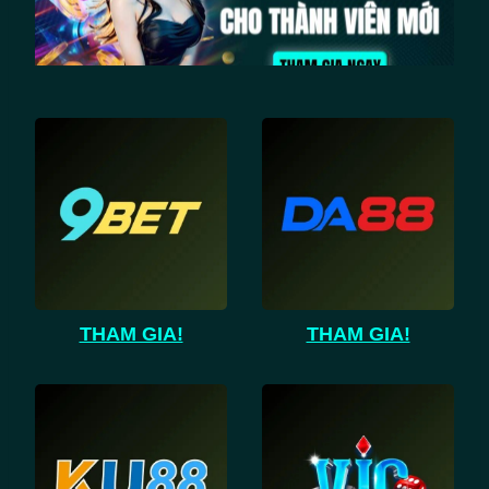
THAM GIA!
THAM GIA!