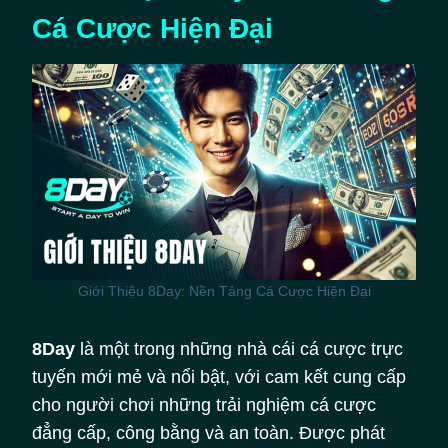
Cá Cược Hiện Đại
Giới Thiệu 8Day: Nền Tảng Cá Cược Hiện Đại
8Day
là một trong những nhà cái cá cược trực
tuyến mới mẻ và nổi bật, với cam kết cung cấp
cho người chơi những trải nghiệm cá cược
đẳng cấp, công bằng và an toàn. Được phát