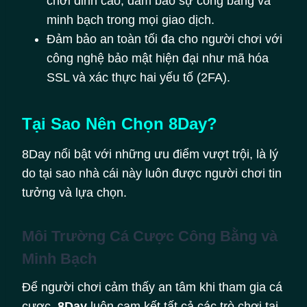
chơi đỉnh cao, đảm bảo sự công bằng và
minh bạch trong mọi giao dịch.
Đảm bảo an toàn tối đa cho người chơi với
công nghệ bảo mật hiện đại như mã hóa
SSL và xác thực hai yếu tố (2FA).
Tại Sao Nên Chọn 8Day?
8Day nổi bật với những ưu điểm vượt trội, là lý
do tại sao nhà cái này luôn được người chơi tin
tưởng và lựa chọn.
Môi Trường Cá Cược Công Bằng và
Minh Bạch
Để người chơi cảm thấy an tâm khi tham gia cá
cược,
8Day
luôn cam kết tất cả các trò chơi tại