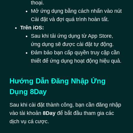
thoại.
Mở ứng dụng bằng cách nhấn vào nút
Cài đặt và đợi quá trình hoàn tất.
Trên iOS:
Sau khi tải ứng dụng từ App Store,
ứng dụng sẽ được cài đặt tự động.
Đảm bảo bạn cấp quyền truy cập cần
thiết để ứng dụng hoạt động hiệu quả.
Hướng Dẫn Đăng Nhập Ứng
Dụng 8Day
Sau khi cài đặt thành công, bạn cần đăng nhập
vào tài khoản
8Day
để bắt đầu tham gia các
dịch vụ cá cược.