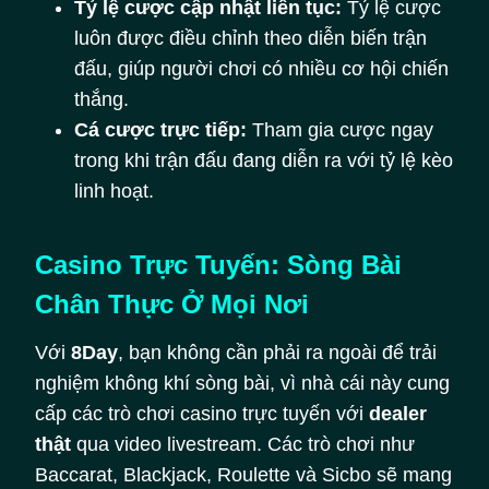
Tỷ lệ cược cập nhật liên tục:
Tỷ lệ cược
luôn được điều chỉnh theo diễn biến trận
đấu, giúp người chơi có nhiều cơ hội chiến
thắng.
Cá cược trực tiếp:
Tham gia cược ngay
trong khi trận đấu đang diễn ra với tỷ lệ kèo
linh hoạt.
Casino Trực Tuyến: Sòng Bài
Chân Thực Ở Mọi Nơi
Với
8Day
, bạn không cần phải ra ngoài để trải
nghiệm không khí sòng bài, vì nhà cái này cung
cấp các trò chơi casino trực tuyến với
dealer
thật
qua video livestream. Các trò chơi như
Baccarat, Blackjack, Roulette và Sicbo sẽ mang