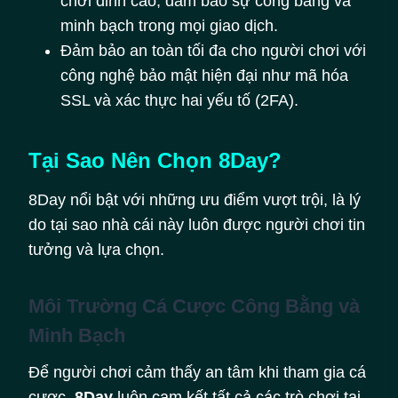
chơi đỉnh cao, đảm bảo sự công bằng và
minh bạch trong mọi giao dịch.
Đảm bảo an toàn tối đa cho người chơi với
công nghệ bảo mật hiện đại như mã hóa
SSL và xác thực hai yếu tố (2FA).
Tại Sao Nên Chọn 8Day?
8Day nổi bật với những ưu điểm vượt trội, là lý
do tại sao nhà cái này luôn được người chơi tin
tưởng và lựa chọn.
Môi Trường Cá Cược Công Bằng và
Minh Bạch
Để người chơi cảm thấy an tâm khi tham gia cá
cược,
8Day
luôn cam kết tất cả các trò chơi tại