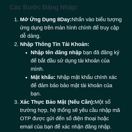
Các Bước Đăng Nhập:
Mở Ứng Dụng 8Day:
Nhấn vào biểu tượng
ứng dụng trên màn hình chính để truy cập
dễ dàng.
Nhập Thông Tin Tài Khoản:
Nhập tên đăng nhập
bạn đã đăng ký
để bắt đầu sử dụng tài khoản của
mình.
Mật khẩu:
Nhập mật khẩu chính xác
để đảm bảo bảo mật tài khoản của
bạn.
Xác Thực Bảo Mật (Nếu Cần):
Một số
trường hợp, hệ thống sẽ yêu cầu nhập mã
OTP được gửi đến số điện thoại hoặc
email của bạn để xác nhận đăng nhập.