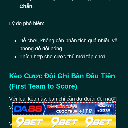
Chẵn
.
Lý do phổ biến:
Dễ chơi, không cần phân tích quá nhiều về
phong độ đội bóng.
Thích hợp cho cược thủ mới tập chơi
Kèo Cược Đội Ghi Bàn Đầu Tiên
(First Team to Score)
Với loại kèo này, bạn chỉ cần dự đoán đội nào
sẽ ghi bàn đầu tiên trong trận đấu.
Ví dụ: