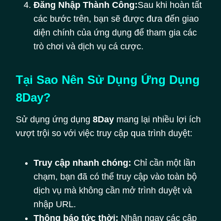
Đăng Nhập Thành Công:
Sau khi hoàn tất
các bước trên, bạn sẽ được đưa đến giao
diện chính của ứng dụng để tham gia các
trò chơi và dịch vụ cá cược.
Tại Sao Nên Sử Dụng Ứng Dụng
8Day?
Sử dụng ứng dụng
8Day
mang lại nhiều lợi ích
vượt trội so với việc truy cập qua trình duyệt:
Truy cập nhanh chóng:
Chỉ cần một lần
chạm, bạn đã có thể truy cập vào toàn bộ
dịch vụ mà không cần mở trình duyệt và
nhập URL.
Thông báo tức thời:
Nhận ngay các cập