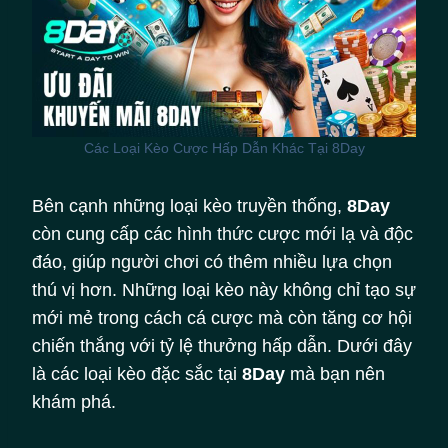
Các Loại Kèo Cược Hấp Dẫn Khác Tại 8Day
Bên cạnh những loại kèo truyền thống,
8Day
còn cung cấp các hình thức cược mới lạ và độc
đáo, giúp người chơi có thêm nhiều lựa chọn
thú vị hơn. Những loại kèo này không chỉ tạo sự
mới mẻ trong cách cá cược mà còn tăng cơ hội
chiến thắng với tỷ lệ thưởng hấp dẫn. Dưới đây
là các loại kèo đặc sắc tại
8Day
mà bạn nên
khám phá.