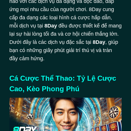
hảo với các dịch vụ đa dạng và độc đáo, đáp
ứng mọi nhu cầu của người chơi. 8Day cung
cấp đa dạng các loại hình cá cược hấp dẫn,
mỗi dịch vụ tại
8Day
đều được thiết kế để mang
lại sự hài lòng tối đa và cơ hội chiến thắng lớn.
Dưới đây là các dịch vụ đặc sắc tại
8Day
, giúp
bạn có những giây phút giải trí thú vị và tràn
đầy cảm hứng.
Cá Cược Thể Thao: Tỷ Lệ Cược
Cao, Kèo Phong Phú