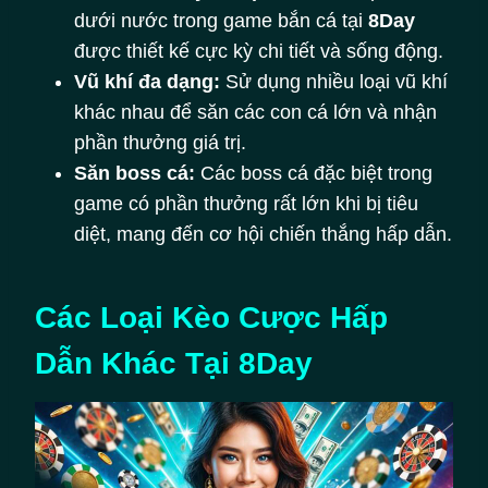
dưới nước trong game bắn cá tại
8Day
được thiết kế cực kỳ chi tiết và sống động.
Vũ khí đa dạng:
Sử dụng nhiều loại vũ khí
khác nhau để săn các con cá lớn và nhận
phần thưởng giá trị.
Săn boss cá:
Các boss cá đặc biệt trong
game có phần thưởng rất lớn khi bị tiêu
diệt, mang đến cơ hội chiến thắng hấp dẫn.
Các Loại Kèo Cược Hấp
Dẫn Khác Tại 8Day