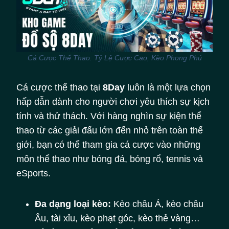
Cá Cược Thể Thao: Tỷ Lệ Cược Cao, Kèo Phong Phú
Cá cược thể thao tại
8Day
luôn là một lựa chọn
hấp dẫn dành cho người chơi yêu thích sự kịch
tính và thử thách. Với hàng nghìn sự kiện thể
thao từ các giải đấu lớn đến nhỏ trên toàn thế
giới, bạn có thể tham gia cá cược vào những
môn thể thao như bóng đá, bóng rổ, tennis và
eSports.
Đa dạng loại kèo:
Kèo châu Á, kèo châu
Âu, tài xỉu, kèo phạt góc, kèo thẻ vàng…