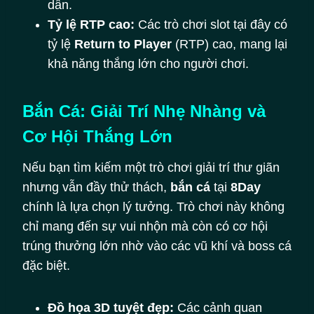
dẫn.
Tỷ lệ RTP cao:
Các trò chơi slot tại đây có
tỷ lệ
Return to Player
(RTP) cao, mang lại
khả năng thắng lớn cho người chơi.
Bắn Cá: Giải Trí Nhẹ Nhàng và
Cơ Hội Thắng Lớn
Nếu bạn tìm kiếm một trò chơi giải trí thư giãn
nhưng vẫn đầy thử thách,
bắn cá
tại
8Day
chính là lựa chọn lý tưởng. Trò chơi này không
chỉ mang đến sự vui nhộn mà còn có cơ hội
trúng thưởng lớn nhờ vào các vũ khí và boss cá
đặc biệt.
Đồ họa 3D tuyệt đẹp:
Các cảnh quan