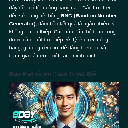
đây đều có tính công bằng cao. Các trò chơi
đều sử dụng hệ thống
RNG (Random Number
Generator)
, đảm bảo kết quả là ngẫu nhiên và
không bị can thiệp. Các trận đấu thể thao cũng
được cập nhật trực tiếp với tỷ lệ cược công
bằng, giúp người chơi dễ dàng theo dõi và
tham gia cá cược một cách minh bạch.
Bảo Mật và An Toàn Tuyệt Đối