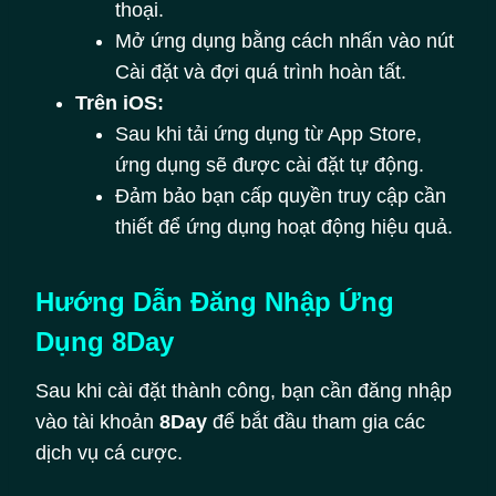
thoại.
Mở ứng dụng bằng cách nhấn vào nút
Cài đặt và đợi quá trình hoàn tất.
Trên iOS:
Sau khi tải ứng dụng từ App Store,
ứng dụng sẽ được cài đặt tự động.
Đảm bảo bạn cấp quyền truy cập cần
thiết để ứng dụng hoạt động hiệu quả.
Hướng Dẫn Đăng Nhập Ứng
Dụng 8Day
Sau khi cài đặt thành công, bạn cần đăng nhập
vào tài khoản
8Day
để bắt đầu tham gia các
dịch vụ cá cược.