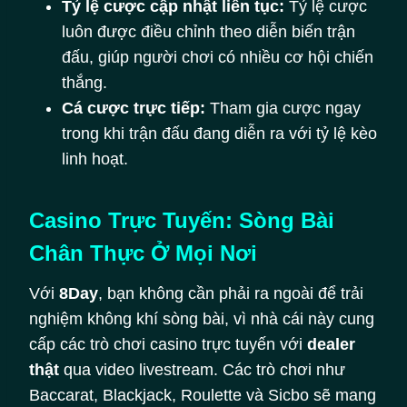
Tỷ lệ cược cập nhật liên tục:
Tỷ lệ cược
luôn được điều chỉnh theo diễn biến trận
đấu, giúp người chơi có nhiều cơ hội chiến
thắng.
Cá cược trực tiếp:
Tham gia cược ngay
trong khi trận đấu đang diễn ra với tỷ lệ kèo
linh hoạt.
Casino Trực Tuyến: Sòng Bài
Chân Thực Ở Mọi Nơi
Với
8Day
, bạn không cần phải ra ngoài để trải
nghiệm không khí sòng bài, vì nhà cái này cung
cấp các trò chơi casino trực tuyến với
dealer
thật
qua video livestream. Các trò chơi như
Baccarat, Blackjack, Roulette và Sicbo sẽ mang