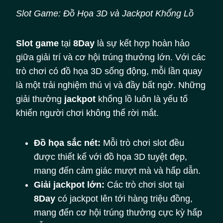
Slot Game: Đồ Họa 3D và Jackpot Khổng Lồ
Slot game
tại
8Day
là sự kết hợp hoàn hảo
giữa giải trí và cơ hội trúng thưởng lớn. Với các
trò chơi có đồ họa 3D sống động, mỗi lần quay
là một trải nghiệm thú vị và đầy bất ngờ. Những
giải thưởng
jackpot
khổng lồ luôn là yếu tố
khiến người chơi không thể rời mắt.
Đồ họa sắc nét:
Mỗi trò chơi slot đều
được thiết kế với đồ họa 3D tuyệt đẹp,
mang đến cảm giác mượt mà và hấp dẫn.
Giải jackpot lớn:
Các trò chơi slot tại
8Day
có jackpot lên tới hàng triệu đồng,
mang đến cơ hội trúng thưởng cực kỳ hấp