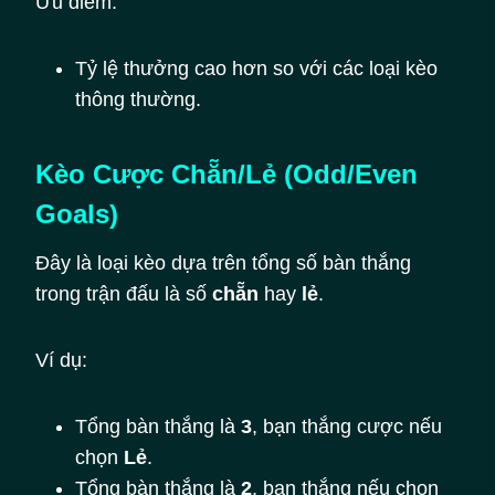
Ưu điểm:
Tỷ lệ thưởng cao hơn so với các loại kèo
thông thường.
Kèo Cược Chẵn/Lẻ (Odd/Even
Goals)
Đây là loại kèo dựa trên tổng số bàn thắng
trong trận đấu là số
chẵn
hay
lẻ
.
Ví dụ:
Tổng bàn thắng là
3
, bạn thắng cược nếu
chọn
Lẻ
.
Tổng bàn thắng là
2
, bạn thắng nếu chọn