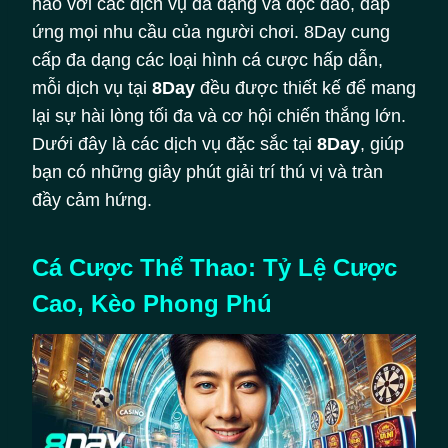
hảo với các dịch vụ đa dạng và độc đáo, đáp
ứng mọi nhu cầu của người chơi. 8Day cung
cấp đa dạng các loại hình cá cược hấp dẫn,
mỗi dịch vụ tại
8Day
đều được thiết kế để mang
lại sự hài lòng tối đa và cơ hội chiến thắng lớn.
Dưới đây là các dịch vụ đặc sắc tại
8Day
, giúp
bạn có những giây phút giải trí thú vị và tràn
đầy cảm hứng.
Cá Cược Thể Thao: Tỷ Lệ Cược
Cao, Kèo Phong Phú