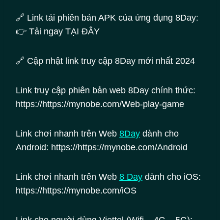
🔗 Link tải phiên bản APK của ứng dụng 8Day:
👉 Tải ngay TẠI ĐÂY
🔗 Cập nhật link truy cập 8Day mới nhất 2024
Link truy cập phiên bản web 8Day chính thức:
https://https://mynobe.com/Web-play-game
Link chơi nhanh trên Web
8Day
dành cho
Android: https://https://mynobe.com/Android
Link chơi nhanh trên Web
8
Day
dành cho iOS:
https://https://mynobe.com/iOS