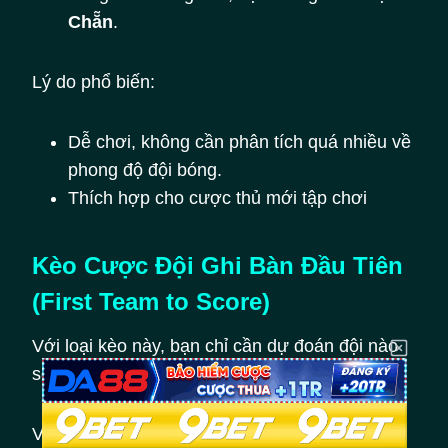
Chẵn
.
Lý do phổ biến:
Dễ chơi, không cần phân tích quá nhiều về
phong độ đội bóng.
Thích hợp cho cược thủ mới tập chơi
Kèo Cược Đội Ghi Bàn Đầu Tiên
(First Team to Score)
Với loại kèo này, bạn chỉ cần dự đoán đội nào
sẽ ghi bàn đầu tiên trong trận đấu.
Ví dụ: