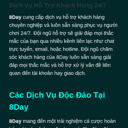
Dịch Vụ Hỗ Trợ Khách Hàng 24/7
8Day
cung cấp dịch vụ hỗ trợ khách hàng
chuyên nghiệp và luôn sẵn sàng phục vụ người
chơi 24/7. Đội ngũ hỗ trợ sẽ giải đáp mọi thắc
mắc của bạn qua nhiều kênh liên lạc như chat
trực tuyến, email, hoặc hotline. Đội ngũ chăm
sóc khách hàng của 8Day luôn sẵn sàng giải
đáp mọi thắc mắc và hỗ trợ xử lý vấn đề liên
quan đến tài khoản hay giao dịch.
Các Dịch Vụ Độc Đáo Tại
8Day
8Day
mang đến một trải nghiệm cá cược hoàn