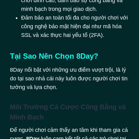
chơi đỉnh cao, đảm bảo sự công bằng và
minh bạch trong mọi giao dịch.
Đảm bảo an toàn tối đa cho người chơi với
công nghệ bảo mật hiện đại như mã hóa
SSL và xác thực hai yếu tố (2FA).
Tại Sao Nên Chọn 8Day?
8Day nổi bật với những ưu điểm vượt trội, là lý
do tại sao nhà cái này luôn được người chơi tin
tưởng và lựa chọn.
Môi Trường Cá Cược Công Bằng và
Minh Bạch
Để người chơi cảm thấy an tâm khi tham gia cá
cược,
8Day
luôn cam kết tất cả các trò chơi tại