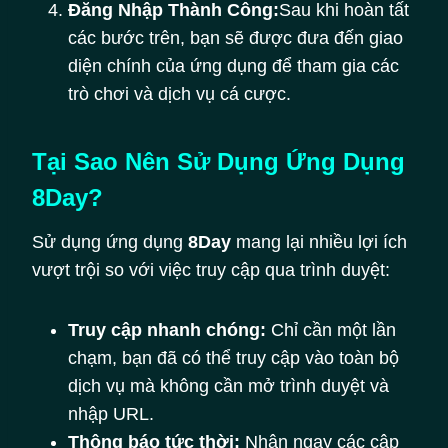
Đăng Nhập Thành Công:
Sau khi hoàn tất
các bước trên, bạn sẽ được đưa đến giao
diện chính của ứng dụng để tham gia các
trò chơi và dịch vụ cá cược.
Tại Sao Nên Sử Dụng Ứng Dụng
8Day?
Sử dụng ứng dụng
8Day
mang lại nhiều lợi ích
vượt trội so với việc truy cập qua trình duyệt:
Truy cập nhanh chóng:
Chỉ cần một lần
chạm, bạn đã có thể truy cập vào toàn bộ
dịch vụ mà không cần mở trình duyệt và
nhập URL.
Thông báo tức thời:
Nhận ngay các cập