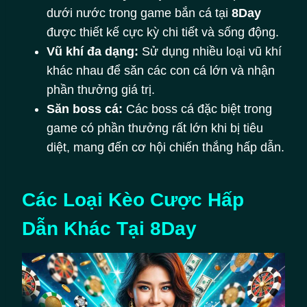
dưới nước trong game bắn cá tại
8Day
được thiết kế cực kỳ chi tiết và sống động.
Vũ khí đa dạng:
Sử dụng nhiều loại vũ khí
khác nhau để săn các con cá lớn và nhận
phần thưởng giá trị.
Săn boss cá:
Các boss cá đặc biệt trong
game có phần thưởng rất lớn khi bị tiêu
diệt, mang đến cơ hội chiến thắng hấp dẫn.
Các Loại Kèo Cược Hấp
Dẫn Khác Tại 8Day