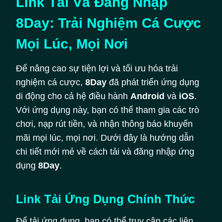
Link Tải Và Đăng Nhập
8Day: Trải Nghiệm Cá Cược
Mọi Lúc, Mọi Nơi
Để nâng cao sự tiện lợi và tối ưu hóa trải
nghiệm cá cược,
8Day
đã phát triển ứng dụng
di động cho cả hệ điều hành
Android
và
iOS
.
Với ứng dụng này, bạn có thể tham gia các trò
chơi, nạp rút tiền, và nhận thông báo khuyến
mãi mọi lúc, mọi nơi. Dưới đây là hướng dẫn
chi tiết mới mẻ về cách tải và đăng nhập ứng
dụng
8Day
.
Link Tải Ứng Dụng Chính Thức
Để tải ứng dụng, bạn có thể truy cập các liên