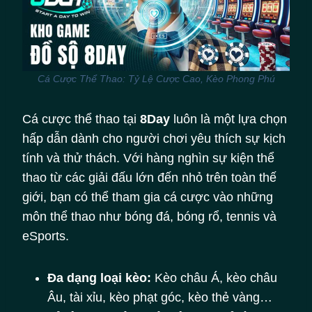
Cá Cược Thể Thao: Tỷ Lệ Cược Cao, Kèo Phong Phú
Cá cược thể thao tại
8Day
luôn là một lựa chọn
hấp dẫn dành cho người chơi yêu thích sự kịch
tính và thử thách. Với hàng nghìn sự kiện thể
thao từ các giải đấu lớn đến nhỏ trên toàn thế
giới, bạn có thể tham gia cá cược vào những
môn thể thao như bóng đá, bóng rổ, tennis và
eSports.
Đa dạng loại kèo:
Kèo châu Á, kèo châu
Âu, tài xỉu, kèo phạt góc, kèo thẻ vàng…