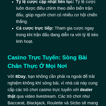
Tỷ lệ cược cập nhật liên tục:
Tỷ lệ cược
luôn được điều chỉnh theo diễn biến trận
đấu, giúp người chơi có nhiều cơ hội chiến
thắng.
Cá cược trực tiếp:
Tham gia cược ngay
trong khi trận đấu đang diễn ra với tỷ lệ kèo
linh hoạt.
Casino Trực Tuyến: Sòng Bài
Chân Thực Ở Mọi Nơi
Với
8Day
, bạn không cần phải ra ngoài để trải
nghiệm không khí sòng bài, vì nhà cái này cung
cấp các trò chơi casino trực tuyến với
dealer
thật
qua video livestream. Các trò chơi như
Baccarat, Blackjack, Roulette và Sicbo sẽ mang