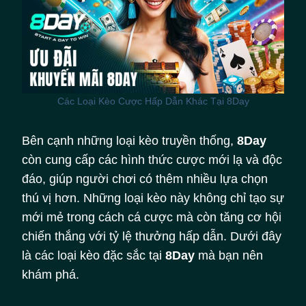
Các Loại Kèo Cược Hấp Dẫn Khác Tại 8Day
Bên cạnh những loại kèo truyền thống,
8Day
còn cung cấp các hình thức cược mới lạ và độc
đáo, giúp người chơi có thêm nhiều lựa chọn
thú vị hơn. Những loại kèo này không chỉ tạo sự
mới mẻ trong cách cá cược mà còn tăng cơ hội
chiến thắng với tỷ lệ thưởng hấp dẫn. Dưới đây
là các loại kèo đặc sắc tại
8Day
mà bạn nên
khám phá.