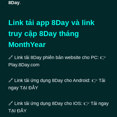
8Day
.
Link tải app 8Day và link
truy cập 8Day tháng
MonthYear
🔗 Link tải 8Day phiên bản website cho PC: 👉
Play.8Day.com
🔗 Link tải ứng dụng 8Day cho Android: 👉 Tải
ngay TẠI ĐÂY
🔗 Link tải ứng dụng 8Day cho iOS: 👉 Tải ngay
TẠI ĐÂY