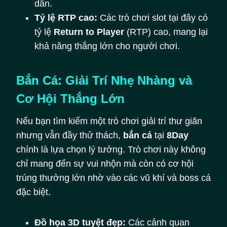
dẫn.
Tỷ lệ RTP cao:
Các trò chơi slot tại đây có
tỷ lệ
Return to Player
(RTP) cao, mang lại
khả năng thắng lớn cho người chơi.
Bắn Cá: Giải Trí Nhẹ Nhàng và
Cơ Hội Thắng Lớn
Nếu bạn tìm kiếm một trò chơi giải trí thư giãn
nhưng vẫn đầy thử thách,
bắn cá
tại
8Day
chính là lựa chọn lý tưởng. Trò chơi này không
chỉ mang đến sự vui nhộn mà còn có cơ hội
trúng thưởng lớn nhờ vào các vũ khí và boss cá
đặc biệt.
Đồ họa 3D tuyệt đẹp:
Các cảnh quan