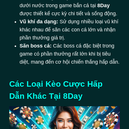
dưới nước trong game bắn cá tại
8Day
được thiết kế cực kỳ chi tiết và sống động.
Vũ khí đa dạng:
Sử dụng nhiều loại vũ khí
khác nhau để săn các con cá lớn và nhận
phần thưởng giá trị.
Săn boss cá:
Các boss cá đặc biệt trong
game có phần thưởng rất lớn khi bị tiêu
diệt, mang đến cơ hội chiến thắng hấp dẫn.
Các Loại Kèo Cược Hấp
Dẫn Khác Tại 8Day