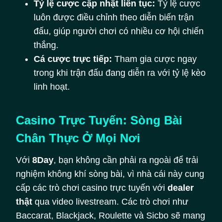
Tỷ lệ cược cập nhật liên tục:
Tỷ lệ cược
luôn được điều chỉnh theo diễn biến trận
đấu, giúp người chơi có nhiều cơ hội chiến
thắng.
Cá cược trực tiếp:
Tham gia cược ngay
trong khi trận đấu đang diễn ra với tỷ lệ kèo
linh hoạt.
Casino Trực Tuyến: Sòng Bài
Chân Thực Ở Mọi Nơi
Với
8Day
, bạn không cần phải ra ngoài để trải
nghiệm không khí sòng bài, vì nhà cái này cung
cấp các trò chơi casino trực tuyến với
dealer
thật
qua video livestream. Các trò chơi như
Baccarat, Blackjack, Roulette và Sicbo sẽ mang