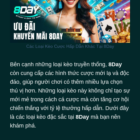
Các Loại Kèo Cược Hấp Dẫn Khác Tại 8Day
Bên cạnh những loại kèo truyền thống,
8Day
còn cung cấp các hình thức cược mới lạ và độc
đáo, giúp người chơi có thêm nhiều lựa chọn
thú vị hơn. Những loại kèo này không chỉ tạo sự
mới mẻ trong cách cá cược mà còn tăng cơ hội
chiến thắng với tỷ lệ thưởng hấp dẫn. Dưới đây
là các loại kèo đặc sắc tại
8Day
mà bạn nên
khám phá.