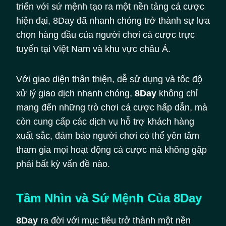
triển với sứ mệnh tạo ra một nền tảng cá cược
hiện đại, 8Day đã nhanh chóng trở thành sự lựa
chọn hàng đầu của người chơi cá cược trực
tuyến tại Việt Nam và khu vực châu Á.
Với giao diện thân thiện, dễ sử dụng và tốc độ
xử lý giao dịch nhanh chóng,
8Day
không chỉ
mang đến những trò chơi cá cược hấp dẫn, mà
còn cung cấp các dịch vụ hỗ trợ khách hàng
xuất sắc, đảm bảo người chơi có thể yên tâm
tham gia mọi hoạt động cá cược mà không gặp
phải bất kỳ vấn đề nào.
Tầm Nhìn và Sứ Mệnh Của 8Day
8Day
ra đời với mục tiêu trở thành một nền