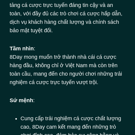
tảng cá cược trực tuyến đáng tin cậy và an
toàn, với đầy đủ các trò chơi cá cược hấp dẫn,
dịch vụ khách hàng chất lượng và chính sách
bảo mật tuyệt đối.
Tầm nhìn
:
8Day mong muốn trở thành nhà cái cá cược
hàng đầu, không chỉ ở Việt Nam mà còn trên
toàn cầu, mang đến cho người chơi những trải
nghiệm cá cược trực tuyến vượt trội.
Sứ mệnh
:
Cung cấp trải nghiệm cá cược chất lượng
cao, 8Day cam kết mang đến những trò